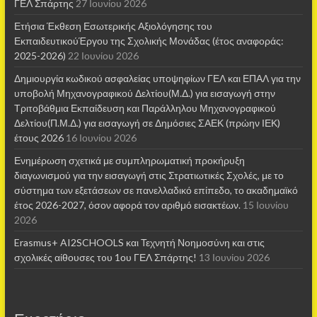
ΓΕΛ Σπάρτης
27 Ιουνίου 2026
Ετήσια Έκθεση Εσωτερικής Αξιολόγησης του
ΕκπαιδευτικούΈργου της Σχολικής Μονάδας (έτος αναφοράς:
2025-2026)
22 Ιουνίου 2026
Δημιουργία κωδικού ασφαλείας υποψηφίων ΓΕΛ και ΕΠΑΛ για την
υποβολή Μηχανογραφικού Δελτίου(Μ.Δ.) για εισαγωγή στην
Τριτοβάθμια Εκπαίδευση και Παράλληλου Μηχανογραφικού
Δελτίου(Π.Μ.Δ.) για εισαγωγή σε Δημόσιες ΣΑΕΚ (πρώην ΙΕΚ)
έτους 2026
16 Ιουνίου 2026
Ενημέρωση σχετικά με συμπληρωματική προκήρυξη
διαγωνισμού για την εισαγωγή στις Στρατιωτικές Σχολές, με το
σύστημα των εξετάσεων σε πανελλαδικό επίπεδο, το ακαδημαϊκό
έτος 2026-2027, όσον αφορά τον αριθμό εισακτέων.
15 Ιουνίου
2026
Erasmus+ AI2SCHOOLS και Τεχνητή Νοημοσύνη και στις
σχολικές αίθουσες τoυ 1ου ΓΕΛ Σπάρτης!
13 Ιουνίου 2026