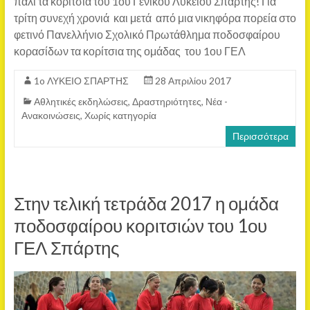
πάλι τα κορίτσια του 1ου Γενικού Λυκείου Σπάρτης! Για
τρίτη συνεχή χρονιά και μετά από μια νικηφόρα πορεία στο
φετινό Πανελλήνιο Σχολικό Πρωτάθλημα ποδοσφαίρου
κορασίδων τα κορίτσια της ομάδας του 1ου ΓΕΛ
1o ΛΥΚΕΙΟ ΣΠΑΡΤΗΣ
28 Απριλίου 2017
Αθλητικές εκδηλώσεις
,
Δραστηριότητες
,
Νέα -
Ανακοινώσεις
,
Χωρίς κατηγορία
Περισσότερα
Στην τελική τετράδα 2017 η ομάδα
ποδοσφαίρου κοριτσιών του 1ου
ΓΕΛ Σπάρτης