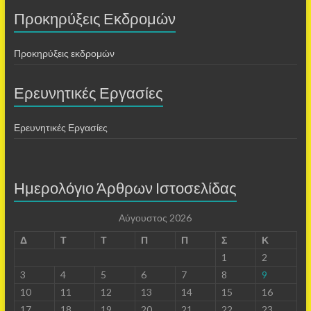
Προκηρύξεις Εκδρομών
Προκηρύξεις εκδρομών
Ερευνητικές Εργασίες
Ερευνητικές Εργασίες
Ημερολόγιο Άρθρων Ιστοσελίδας
Αύγουστος 2026
Δ
Τ
Τ
Π
Π
Σ
Κ
1
2
3
4
5
6
7
8
9
10
11
12
13
14
15
16
17
18
19
20
21
22
23