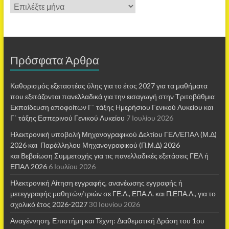
Πρόσφατα Άρθρα
Καθορισμός εξεταστέας ύλης για το έτος 2027 για τα μαθήματα
που εξετάζονται πανελλαδικά για την εισαγωγή στην Τριτοβάθμια
Εκπαίδευση αποφοίτων Γ΄ τάξης Ημερήσιου Γενικού Λυκείου και
Γ΄ τάξης Εσπερινού Γενικού Λυκείου
7 Ιουλίου 2026
Ηλεκτρονική υποβολή Μηχανογραφικού Δελτίου ΓΕΛ/ΕΠΑΛ (Μ.Δ)
2026 και Παράλληλου Μηχανογραφικού (Π.Μ.Δ) 2026
και Βεβαίωση Συμμετοχής για τις πανελλαδικές εξετάσεις ΓΕΛ ή
ΕΠΑΛ 2026
6 Ιουλίου 2026
Ηλεκτρονική Αίτηση εγγραφής, ανανέωσης εγγραφής ή
μετεγγραφής μαθητών/τριών σε ΓΕ.Λ., ΕΠΑ.Λ. και Π.ΕΠΑ.Λ., για το
σχολικό έτος 2026-2027
30 Ιουνίου 2026
Αναγέννηση, Επιστήμη και Τέχνη: Διαθεματική Δράση του 1ου