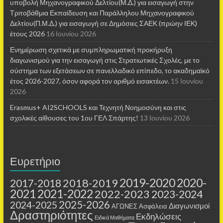
υποβολή Μηχανογραφικού Δελτίου(Μ.Δ.) για εισαγωγή στην
Τριτοβάθμια Εκπαίδευση και Παράλληλου Μηχανογραφικού
Δελτίου(Π.Μ.Δ.) για εισαγωγή σε Δημόσιες ΣΑΕΚ (πρώην ΙΕΚ)
έτους 2026
16 Ιουνίου 2026
Ενημέρωση σχετικά με συμπληρωματική προκήρυξη
διαγωνισμού για την εισαγωγή στις Στρατιωτικές Σχολές, με το
σύστημα των εξετάσεων σε πανελλαδικό επίπεδο, το ακαδημαϊκό
έτος 2026-2027, όσον αφορά τον αριθμό εισακτέων.
15 Ιουνίου
2026
Erasmus+ AI2SCHOOLS και Τεχνητή Νοημοσύνη και στις
σχολικές αίθουσες τoυ 1ου ΓΕΛ Σπάρτης!
13 Ιουνίου 2026
Ευρετήριο
2019-2020
2020-
2018-2019
2017-2018
2021
2021-2022
2022-2023
2023-2024
2025-2026
2024-2025
Διαγωνισμοί
ΑΓΩΝΕΣ
Ασφάλεια
Δραστηριότητες
Εκδηλώσεις
Ειδικά Μαθήματα