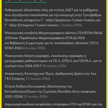
Καθορισμός εξεταστέας ύλης για το έτος 2027 για τα μαθήματα
που εξετάζονται πανελλαδικά για την εισαγωγή στην Τριτοβάθμια
Εκπαίδευση αποφοίτων Γ΄ τάξης Ημερήσιου Γενικού Λυκείου και
Γ΄ τάξης Εσπερινού Γενικού Λυκείου
7 Ιουλίου 2026
Ηλεκτρονική υποβολή Μηχανογραφικού Δελτίου ΓΕΛ/ΕΠΑΛ (Μ.Δ)
2026 και Παράλληλου Μηχανογραφικού (Π.Μ.Δ) 2026
και Βεβαίωση Συμμετοχής για τις πανελλαδικές εξετάσεις ΓΕΛ ή
ΕΠΑΛ 2026
6 Ιουλίου 2026
Ηλεκτρονική Αίτηση εγγραφής, ανανέωσης εγγραφής ή
μετεγγραφής μαθητών/τριών σε ΓΕ.Λ., ΕΠΑ.Λ. και Π.ΕΠΑ.Λ., για το
σχολικό έτος 2026-2027
30 Ιουνίου 2026
Αναγέννηση, Επιστήμη και Τέχνη: Διαθεματική Δράση του 1ου
ΓΕΛ Σπάρτης
27 Ιουνίου 2026
Ετήσια Έκθεση Εσωτερικής Αξιολόγησης του
ΕκπαιδευτικούΈργου της Σχολικής Μονάδας (έτος αναφοράς:
2025-2026)
22 Ιουνίου 2026
Δημιουργία κωδικού ασφαλείας υποψηφίων ΓΕΛ και ΕΠΑΛ για την