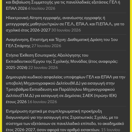
και Βεβαίωση Συμμετοχής για τις πανελλαδικές εξετάσεις ΓΕΛ ή
ΕΠΑΛ 2026
6 Ιουλίου 2026
Ηλεκτρονική Αίτηση εγγραφής, ανανέωσης εγγραφής ή
μετεγγραφής μαθητών/τριών σε ΓΕ.Λ., ΕΠΑ.Λ. και Π.ΕΠΑ.Λ., για το
σχολικό έτος 2026-2027
30 Ιουνίου 2026
Αναγέννηση, Επιστήμη και Τέχνη: Διαθεματική Δράση του 1ου
ΓΕΛ Σπάρτης
27 Ιουνίου 2026
Ετήσια Έκθεση Εσωτερικής Αξιολόγησης του
ΕκπαιδευτικούΈργου της Σχολικής Μονάδας (έτος αναφοράς:
2025-2026)
22 Ιουνίου 2026
Δημιουργία κωδικού ασφαλείας υποψηφίων ΓΕΛ και ΕΠΑΛ για την
υποβολή Μηχανογραφικού Δελτίου(Μ.Δ.) για εισαγωγή στην
Τριτοβάθμια Εκπαίδευση και Παράλληλου Μηχανογραφικού
Δελτίου(Π.Μ.Δ.) για εισαγωγή σε Δημόσιες ΣΑΕΚ (πρώην ΙΕΚ)
έτους 2026
16 Ιουνίου 2026
Ενημέρωση σχετικά με συμπληρωματική προκήρυξη
διαγωνισμού για την εισαγωγή στις Στρατιωτικές Σχολές, με το
σύστημα των εξετάσεων σε πανελλαδικό επίπεδο, το ακαδημαϊκό
έτος 2026-2027, όσον αφορά τον αριθμό εισακτέων.
15 Ιουνίου