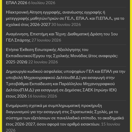
ΕΠΑΛ 2026
6 Ιουλίου 2026
Ηλεκτρονική Αίτηση εγγραφής, ανανέωσης εγγραφής ή
μετεγγραφής μαθητών/τριών σε ΓΕ.Λ., ΕΠΑ.Λ. και Π.ΕΠΑ.Λ., για το
σχολικό έτος 2026-2027
30 Ιουνίου 2026
Αναγέννηση, Επιστήμη και Τέχνη: Διαθεματική Δράση του 1ου
ΓΕΛ Σπάρτης
27 Ιουνίου 2026
Ετήσια Έκθεση Εσωτερικής Αξιολόγησης του
ΕκπαιδευτικούΈργου της Σχολικής Μονάδας (έτος αναφοράς:
2025-2026)
22 Ιουνίου 2026
Δημιουργία κωδικού ασφαλείας υποψηφίων ΓΕΛ και ΕΠΑΛ για την
υποβολή Μηχανογραφικού Δελτίου(Μ.Δ.) για εισαγωγή στην
Τριτοβάθμια Εκπαίδευση και Παράλληλου Μηχανογραφικού
Δελτίου(Π.Μ.Δ.) για εισαγωγή σε Δημόσιες ΣΑΕΚ (πρώην ΙΕΚ)
έτους 2026
16 Ιουνίου 2026
Ενημέρωση σχετικά με συμπληρωματική προκήρυξη
διαγωνισμού για την εισαγωγή στις Στρατιωτικές Σχολές, με το
σύστημα των εξετάσεων σε πανελλαδικό επίπεδο, το ακαδημαϊκό
έτος 2026-2027, όσον αφορά τον αριθμό εισακτέων.
15 Ιουνίου
2026