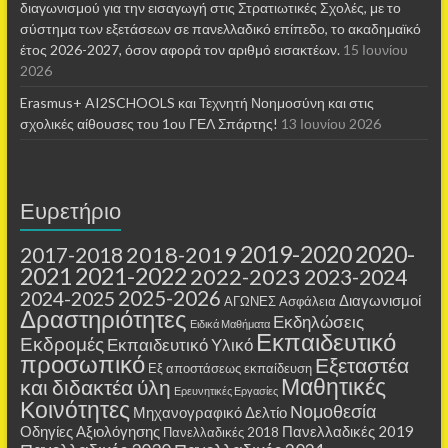
διαγωνισμού για την εισαγωγή στις Στρατιωτικές Σχολές, με το
σύστημα των εξετάσεων σε πανελλαδικό επίπεδο, το ακαδημαϊκό
έτος 2026-2027, όσον αφορά τον αριθμό εισακτέων.
15 Ιουνίου
2026
Erasmus+ AI2SCHOOLS και Τεχνητή Νοημοσύνη και στις
σχολικές αίθουσες τoυ 1ου ΓΕΛ Σπάρτης!
13 Ιουνίου 2026
Ευρετήριο
2019-2020
2020-
2018-2019
2017-2018
2021
2021-2022
2022-2023
2023-2024
2025-2026
2024-2025
Διαγωνισμοί
ΑΓΩΝΕΣ
Ασφάλεια
Δραστηριότητες
Εκδηλώσεις
Ειδικά Μαθήματα
Εκπαιδευτικό
Εκδρομές
Εκπαιδευτικό Υλικό
προσωπικό
Εξεταστέα
Εξ αποστάσεως εκπαίδευση
Μαθητικές
και διδακτέα ύλη
Ερευνητικές Εργασίες
Κοινότητες
Νομοθεσία
Μηχανογραφικό Δελτίο
Οδηγίες Αξιολόγησης
Πανελλαδικές 2019
Πανελλαδικές 2018