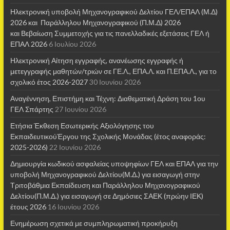
Ηλεκτρονική υποβολή Μηχανογραφικού Δελτίου ΓΕΛ/ΕΠΑΛ (Μ.Δ)
2026 και Παράλληλου Μηχανογραφικού (Π.Μ.Δ) 2026
και Βεβαίωση Συμμετοχής για τις πανελλαδικές εξετάσεις ΓΕΛ ή
ΕΠΑΛ 2026
6 Ιουλίου 2026
Ηλεκτρονική Αίτηση εγγραφής, ανανέωσης εγγραφής ή
μετεγγραφής μαθητών/τριών σε ΓΕ.Λ., ΕΠΑ.Λ. και Π.ΕΠΑ.Λ., για το
σχολικό έτος 2026-2027
30 Ιουνίου 2026
Αναγέννηση, Επιστήμη και Τέχνη: Διαθεματική Δράση του 1ου
ΓΕΛ Σπάρτης
27 Ιουνίου 2026
Ετήσια Έκθεση Εσωτερικής Αξιολόγησης του
ΕκπαιδευτικούΈργου της Σχολικής Μονάδας (έτος αναφοράς:
2025-2026)
22 Ιουνίου 2026
Δημιουργία κωδικού ασφαλείας υποψηφίων ΓΕΛ και ΕΠΑΛ για την
υποβολή Μηχανογραφικού Δελτίου(Μ.Δ.) για εισαγωγή στην
Τριτοβάθμια Εκπαίδευση και Παράλληλου Μηχανογραφικού
Δελτίου(Π.Μ.Δ.) για εισαγωγή σε Δημόσιες ΣΑΕΚ (πρώην ΙΕΚ)
έτους 2026
16 Ιουνίου 2026
Ενημέρωση σχετικά με συμπληρωματική προκήρυξη