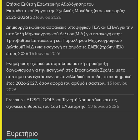
Ετήσια Έκθεση Εσωτερικής Αξιολόγησης του
ΕκπαιδευτικούΈργου της Σχολικής Μονάδας (έτος αναφοράς:
2025-2026)
22 Ιουνίου 2026
Δημιουργία κωδικού ασφαλείας υποψηφίων ΓΕΛ και ΕΠΑΛ για την
υποβολή Μηχανογραφικού Δελτίου(Μ.Δ.) για εισαγωγή στην
Τριτοβάθμια Εκπαίδευση και Παράλληλου Μηχανογραφικού
Δελτίου(Π.Μ.Δ.) για εισαγωγή σε Δημόσιες ΣΑΕΚ (πρώην ΙΕΚ)
έτους 2026
16 Ιουνίου 2026
Ενημέρωση σχετικά με συμπληρωματική προκήρυξη
διαγωνισμού για την εισαγωγή στις Στρατιωτικές Σχολές, με το
σύστημα των εξετάσεων σε πανελλαδικό επίπεδο, το ακαδημαϊκό
έτος 2026-2027, όσον αφορά τον αριθμό εισακτέων.
15 Ιουνίου
2026
Erasmus+ AI2SCHOOLS και Τεχνητή Νοημοσύνη και στις
σχολικές αίθουσες τoυ 1ου ΓΕΛ Σπάρτης!
13 Ιουνίου 2026
Ευρετήριο