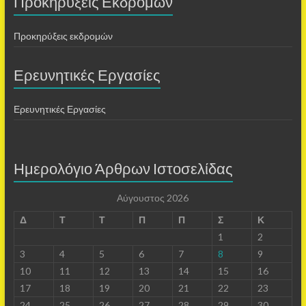
Προκηρύξεις Εκδρομών
Προκηρύξεις εκδρομών
Ερευνητικές Εργασίες
Ερευνητικές Εργασίες
Ημερολόγιο Άρθρων Ιστοσελίδας
Αύγουστος 2026
Δ
Τ
Τ
Π
Π
Σ
Κ
1
2
3
4
5
6
7
8
9
10
11
12
13
14
15
16
17
18
19
20
21
22
23
24
25
26
27
28
29
30