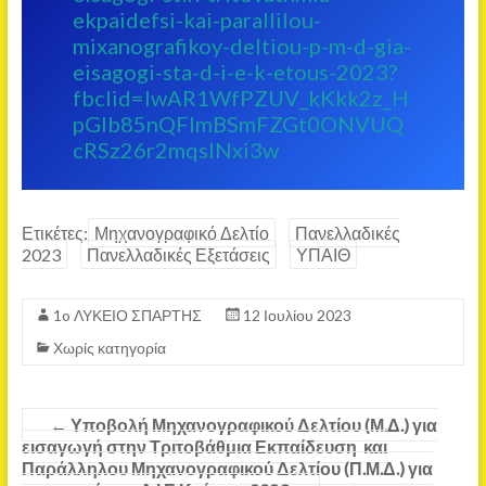
ekpaidefsi-kai-parallilou-
mixanografikoy-deltiou-p-m-d-gia-
eisagogi-sta-d-i-e-k-etous-2023?
fbclid=IwAR1WfPZUV_kKkk2z_H
pGIb85nQFlmBSmFZGt0ONVUQ
cRSz26r2mqsINxi3w
Ετικέτες:
Μηχανογραφικό Δελτίο
Πανελλαδικές
2023
Πανελλαδικές Εξετάσεις
ΥΠΑΙΘ
1o ΛΥΚΕΙΟ ΣΠΑΡΤΗΣ
12 Ιουλίου 2023
Χωρίς κατηγορία
←
Υποβολή Μηχανογραφικού Δελτίου (Μ.Δ.) για
εισαγωγή στην Τριτοβάθμια Εκπαίδευση και
Παράλληλου Μηχανογραφικού Δελτίου (Π.Μ.Δ.) για