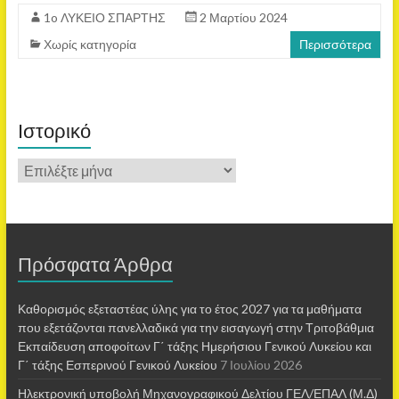
1o ΛΥΚΕΙΟ ΣΠΑΡΤΗΣ
2 Μαρτίου 2024
Χωρίς κατηγορία
Περισσότερα
Ιστορικό
Πρόσφατα Άρθρα
Καθορισμός εξεταστέας ύλης για το έτος 2027 για τα μαθήματα
που εξετάζονται πανελλαδικά για την εισαγωγή στην Τριτοβάθμια
Εκπαίδευση αποφοίτων Γ΄ τάξης Ημερήσιου Γενικού Λυκείου και
Γ΄ τάξης Εσπερινού Γενικού Λυκείου
7 Ιουλίου 2026
Ηλεκτρονική υποβολή Μηχανογραφικού Δελτίου ΓΕΛ/ΕΠΑΛ (Μ.Δ)