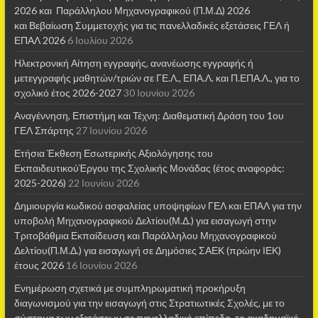
2026 και Παράλληλου Μηχανογραφικού (Π.Μ.Δ) 2026
και Βεβαίωση Συμμετοχής για τις πανελλαδικές εξετάσεις ΓΕΛ ή
ΕΠΑΛ 2026
6 Ιουλίου 2026
Ηλεκτρονική Αίτηση εγγραφής, ανανέωσης εγγραφής ή
μετεγγραφής μαθητών/τριών σε ΓΕ.Λ., ΕΠΑ.Λ. και Π.ΕΠΑ.Λ., για το
σχολικό έτος 2026-2027
30 Ιουνίου 2026
Αναγέννηση, Επιστήμη και Τέχνη: Διαθεματική Δράση του 1ου
ΓΕΛ Σπάρτης
27 Ιουνίου 2026
Ετήσια Έκθεση Εσωτερικής Αξιολόγησης του
ΕκπαιδευτικούΈργου της Σχολικής Μονάδας (έτος αναφοράς:
2025-2026)
22 Ιουνίου 2026
Δημιουργία κωδικού ασφαλείας υποψηφίων ΓΕΛ και ΕΠΑΛ για την
υποβολή Μηχανογραφικού Δελτίου(Μ.Δ.) για εισαγωγή στην
Τριτοβάθμια Εκπαίδευση και Παράλληλου Μηχανογραφικού
Δελτίου(Π.Μ.Δ.) για εισαγωγή σε Δημόσιες ΣΑΕΚ (πρώην ΙΕΚ)
έτους 2026
16 Ιουνίου 2026
Ενημέρωση σχετικά με συμπληρωματική προκήρυξη
διαγωνισμού για την εισαγωγή στις Στρατιωτικές Σχολές, με το
σύστημα των εξετάσεων σε πανελλαδικό επίπεδο, το ακαδημαϊκό