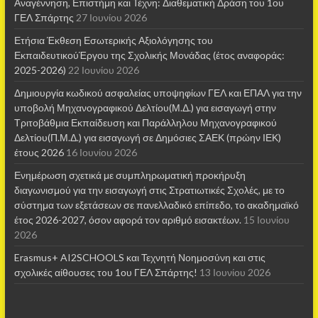
Αναγέννηση, Επιστήμη και Τέχνη: Διαθεματική Δράση του 1ου
ΓΕΛ Σπάρτης
27 Ιουνίου 2026
Ετήσια Έκθεση Εσωτερικής Αξιολόγησης του
ΕκπαιδευτικούΈργου της Σχολικής Μονάδας (έτος αναφοράς:
2025-2026)
22 Ιουνίου 2026
Δημιουργία κωδικού ασφαλείας υποψηφίων ΓΕΛ και ΕΠΑΛ για την
υποβολή Μηχανογραφικού Δελτίου(Μ.Δ.) για εισαγωγή στην
Τριτοβάθμια Εκπαίδευση και Παράλληλου Μηχανογραφικού
Δελτίου(Π.Μ.Δ.) για εισαγωγή σε Δημόσιες ΣΑΕΚ (πρώην ΙΕΚ)
έτους 2026
16 Ιουνίου 2026
Ενημέρωση σχετικά με συμπληρωματική προκήρυξη
διαγωνισμού για την εισαγωγή στις Στρατιωτικές Σχολές, με το
σύστημα των εξετάσεων σε πανελλαδικό επίπεδο, το ακαδημαϊκό
έτος 2026-2027, όσον αφορά τον αριθμό εισακτέων.
15 Ιουνίου
2026
Erasmus+ AI2SCHOOLS και Τεχνητή Νοημοσύνη και στις
σχολικές αίθουσες τoυ 1ου ΓΕΛ Σπάρτης!
13 Ιουνίου 2026