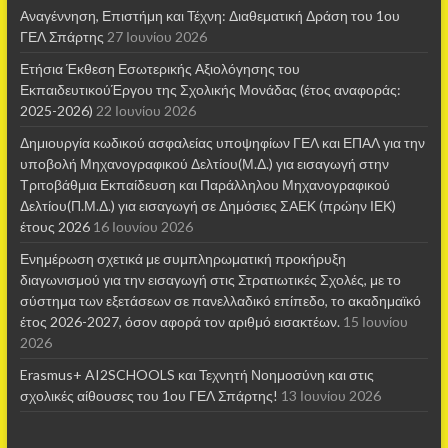
Αναγέννηση, Επιστήμη και Τέχνη: Διαθεματική Δράση του 1ου
ΓΕΛ Σπάρτης
27 Ιουνίου 2026
Ετήσια Έκθεση Εσωτερικής Αξιολόγησης του
ΕκπαιδευτικούΈργου της Σχολικής Μονάδας (έτος αναφοράς:
2025-2026)
22 Ιουνίου 2026
Δημιουργία κωδικού ασφαλείας υποψηφίων ΓΕΛ και ΕΠΑΛ για την
υποβολή Μηχανογραφικού Δελτίου(Μ.Δ.) για εισαγωγή στην
Τριτοβάθμια Εκπαίδευση και Παράλληλου Μηχανογραφικού
Δελτίου(Π.Μ.Δ.) για εισαγωγή σε Δημόσιες ΣΑΕΚ (πρώην ΙΕΚ)
έτους 2026
16 Ιουνίου 2026
Ενημέρωση σχετικά με συμπληρωματική προκήρυξη
διαγωνισμού για την εισαγωγή στις Στρατιωτικές Σχολές, με το
σύστημα των εξετάσεων σε πανελλαδικό επίπεδο, το ακαδημαϊκό
έτος 2026-2027, όσον αφορά τον αριθμό εισακτέων.
15 Ιουνίου
2026
Erasmus+ AI2SCHOOLS και Τεχνητή Νοημοσύνη και στις
σχολικές αίθουσες τoυ 1ου ΓΕΛ Σπάρτης!
13 Ιουνίου 2026