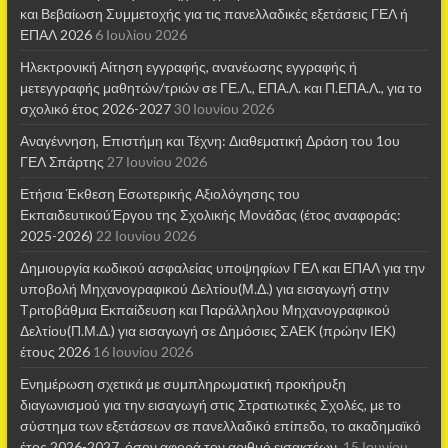
και Βεβαίωση Συμμετοχής για τις πανελλαδικές εξετάσεις ΓΕΛ ή
ΕΠΑΛ 2026
6 Ιουλίου 2026
Ηλεκτρονική Αίτηση εγγραφής, ανανέωσης εγγραφής ή
μετεγγραφής μαθητών/τριών σε ΓΕ.Λ., ΕΠΑ.Λ. και Π.ΕΠΑ.Λ., για το
σχολικό έτος 2026-2027
30 Ιουνίου 2026
Αναγέννηση, Επιστήμη και Τέχνη: Διαθεματική Δράση του 1ου
ΓΕΛ Σπάρτης
27 Ιουνίου 2026
Ετήσια Έκθεση Εσωτερικής Αξιολόγησης του
ΕκπαιδευτικούΈργου της Σχολικής Μονάδας (έτος αναφοράς:
2025-2026)
22 Ιουνίου 2026
Δημιουργία κωδικού ασφαλείας υποψηφίων ΓΕΛ και ΕΠΑΛ για την
υποβολή Μηχανογραφικού Δελτίου(Μ.Δ.) για εισαγωγή στην
Τριτοβάθμια Εκπαίδευση και Παράλληλου Μηχανογραφικού
Δελτίου(Π.Μ.Δ.) για εισαγωγή σε Δημόσιες ΣΑΕΚ (πρώην ΙΕΚ)
έτους 2026
16 Ιουνίου 2026
Ενημέρωση σχετικά με συμπληρωματική προκήρυξη
διαγωνισμού για την εισαγωγή στις Στρατιωτικές Σχολές, με το
σύστημα των εξετάσεων σε πανελλαδικό επίπεδο, το ακαδημαϊκό
έτος 2026-2027, όσον αφορά τον αριθμό εισακτέων.
15 Ιουνίου