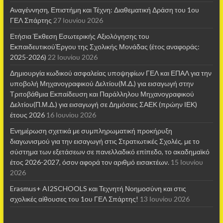
Αναγέννηση, Επιστήμη και Τέχνη: Διαθεματική Δράση του 1ου
ΓΕΛ Σπάρτης
27 Ιουνίου 2026
Ετήσια Έκθεση Εσωτερικής Αξιολόγησης του
ΕκπαιδευτικούΈργου της Σχολικής Μονάδας (έτος αναφοράς:
2025-2026)
22 Ιουνίου 2026
Δημιουργία κωδικού ασφαλείας υποψηφίων ΓΕΛ και ΕΠΑΛ για την
υποβολή Μηχανογραφικού Δελτίου(Μ.Δ.) για εισαγωγή στην
Τριτοβάθμια Εκπαίδευση και Παράλληλου Μηχανογραφικού
Δελτίου(Π.Μ.Δ.) για εισαγωγή σε Δημόσιες ΣΑΕΚ (πρώην ΙΕΚ)
έτους 2026
16 Ιουνίου 2026
Ενημέρωση σχετικά με συμπληρωματική προκήρυξη
διαγωνισμού για την εισαγωγή στις Στρατιωτικές Σχολές, με το
σύστημα των εξετάσεων σε πανελλαδικό επίπεδο, το ακαδημαϊκό
έτος 2026-2027, όσον αφορά τον αριθμό εισακτέων.
15 Ιουνίου
2026
Erasmus+ AI2SCHOOLS και Τεχνητή Νοημοσύνη και στις
σχολικές αίθουσες τoυ 1ου ΓΕΛ Σπάρτης!
13 Ιουνίου 2026