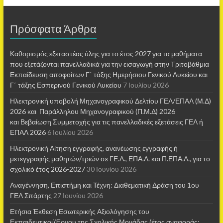
Πρόσφατα Άρθρα
Καθορισμός εξεταστέας ύλης για το έτος 2027 για τα μαθήματα
που εξετάζονται πανελλαδικά για την εισαγωγή στην Τριτοβάθμια
Εκπαίδευση αποφοίτων Γ΄ τάξης Ημερήσιου Γενικού Λυκείου και
Γ΄ τάξης Εσπερινού Γενικού Λυκείου
7 Ιουλίου 2026
Ηλεκτρονική υποβολή Μηχανογραφικού Δελτίου ΓΕΛ/ΕΠΑΛ (Μ.Δ)
2026 και Παράλληλου Μηχανογραφικού (Π.Μ.Δ) 2026
και Βεβαίωση Συμμετοχής για τις πανελλαδικές εξετάσεις ΓΕΛ ή
ΕΠΑΛ 2026
6 Ιουλίου 2026
Ηλεκτρονική Αίτηση εγγραφής, ανανέωσης εγγραφής ή
μετεγγραφής μαθητών/τριών σε ΓΕ.Λ., ΕΠΑ.Λ. και Π.ΕΠΑ.Λ., για το
σχολικό έτος 2026-2027
30 Ιουνίου 2026
Αναγέννηση, Επιστήμη και Τέχνη: Διαθεματική Δράση του 1ου
ΓΕΛ Σπάρτης
27 Ιουνίου 2026
Ετήσια Έκθεση Εσωτερικής Αξιολόγησης του
ΕκπαιδευτικούΈργου της Σχολικής Μονάδας (έτος αναφοράς: