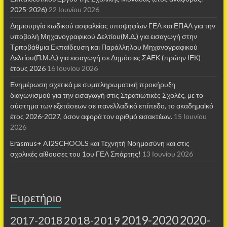
2025-2026)
22 Ιουνίου 2026
Δημιουργία κωδικού ασφαλείας υποψηφίων ΓΕΛ και ΕΠΑΛ για την
υποβολή Μηχανογραφικού Δελτίου(Μ.Δ.) για εισαγωγή στην
Τριτοβάθμια Εκπαίδευση και Παράλληλου Μηχανογραφικού
Δελτίου(Π.Μ.Δ.) για εισαγωγή σε Δημόσιες ΣΑΕΚ (πρώην ΙΕΚ)
έτους 2026
16 Ιουνίου 2026
Ενημέρωση σχετικά με συμπληρωματική προκήρυξη
διαγωνισμού για την εισαγωγή στις Στρατιωτικές Σχολές, με το
σύστημα των εξετάσεων σε πανελλαδικό επίπεδο, το ακαδημαϊκό
έτος 2026-2027, όσον αφορά τον αριθμό εισακτέων.
15 Ιουνίου
2026
Erasmus+ AI2SCHOOLS και Τεχνητή Νοημοσύνη και στις
σχολικές αίθουσες τoυ 1ου ΓΕΛ Σπάρτης!
13 Ιουνίου 2026
Ευρετήριο
2019-2020
2020-
2018-2019
2017-2018