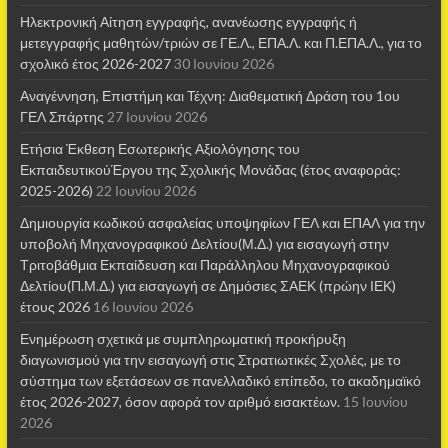
Ηλεκτρονική Αίτηση εγγραφής, ανανέωσης εγγραφής ή
μετεγγραφής μαθητών/τριών σε ΓΕ.Λ., ΕΠΑ.Λ. και Π.ΕΠΑ.Λ., για το
σχολικό έτος 2026-2027
30 Ιουνίου 2026
Αναγέννηση, Επιστήμη και Τέχνη: Διαθεματική Δράση του 1ου
ΓΕΛ Σπάρτης
27 Ιουνίου 2026
Ετήσια Έκθεση Εσωτερικής Αξιολόγησης του
ΕκπαιδευτικούΈργου της Σχολικής Μονάδας (έτος αναφοράς:
2025-2026)
22 Ιουνίου 2026
Δημιουργία κωδικού ασφαλείας υποψηφίων ΓΕΛ και ΕΠΑΛ για την
υποβολή Μηχανογραφικού Δελτίου(Μ.Δ.) για εισαγωγή στην
Τριτοβάθμια Εκπαίδευση και Παράλληλου Μηχανογραφικού
Δελτίου(Π.Μ.Δ.) για εισαγωγή σε Δημόσιες ΣΑΕΚ (πρώην ΙΕΚ)
έτους 2026
16 Ιουνίου 2026
Ενημέρωση σχετικά με συμπληρωματική προκήρυξη
διαγωνισμού για την εισαγωγή στις Στρατιωτικές Σχολές, με το
σύστημα των εξετάσεων σε πανελλαδικό επίπεδο, το ακαδημαϊκό
έτος 2026-2027, όσον αφορά τον αριθμό εισακτέων.
15 Ιουνίου
2026