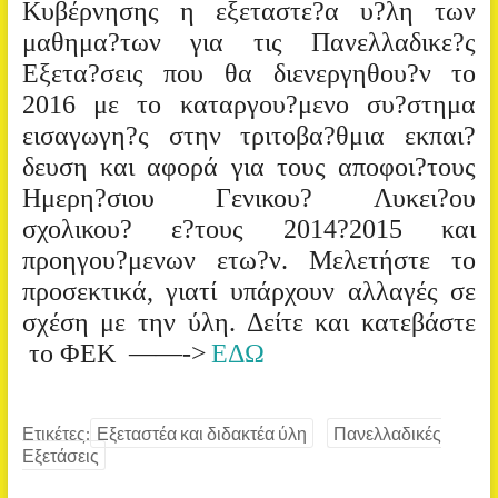
Κυβέρνησης η εξεταστε?α υ?λη των
μαθημα?των για τις Πανελλαδικε?ς
Εξετα?σεις που θα διενεργηθου?ν το
2016 με το καταργου?μενο συ?στημα
εισαγωγη?ς στην τριτοβα?θμια εκπαι?
δευση και αφορά για τους αποφοι?τους
Ημερη?σιου Γενικου? Λυκει?ου
σχολικου? ε?τους 2014?2015 και
προηγου?μενων ετω?ν. Mελετήστε το
προσεκτικά, γιατί υπάρχουν αλλαγές σε
σχέση με την ύλη. Δείτε και κατεβάστε
το ΦΕΚ ——->
ΕΔΩ
Ετικέτες:
Εξεταστέα και διδακτέα ύλη
Πανελλαδικές
Εξετάσεις