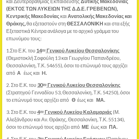
και Δευτεροβάθμιας Εκπαίδευσης
Δυτικής Μακεδονίας
(ΕΚΤΟΣ ΤΩΝ ΛΥΚΕΙΩΝ ΤΗΣ Δ.Δ.Ε. ΓΡΕΒΕΝΩΝ),
Κεντρικής Μακεδονίας
και
Ανατολικής Μακεδονίας και
Θράκης,
θα εξεταστούν στη
ΘΕΣΣΑΛΟΝΙΚΗ
και στα εξής
Εξεταστικά Κέντρα ανάλογα με το αρχικό γράμμα του
επωνύμου τους:
1.Στο Ε.Κ. του
14
Γενικού Λυκείου Θεσσαλονίκης
ου
(Θεμιστοκλή Σοφούλη 13 και Γεωργίου Παπανδρέου,
Θεσσαλονίκη, Τ.Κ. 54655), όσοι το επώνυμό τους αρχίζει
από
Α
έως και
H
.
2. Στο Ε.Κ. του
30
Γενικού Λυκείου Θεσσαλονίκης
ου
(Στρατηγού Γενναδίου 53, Θεσσαλονίκη, Τ.Κ. 54250), όσοι
το επώνυμό τους αρχίζει από
Θ
έως και
ΜΑ.
3. Στο Ε.Κ. του
4
Γενικού Λυκείου Καλαμαριάς
(Μ.
ου
Αλεξάνδρου και Αν. Θράκης, Θεσσαλονίκη, Τ.Κ. 55134),
όσοι το επώνυμό τους αρχίζει από
ΜΕ
έως και
ΠΑ.
4. Στο Ε.Κ. του
3
Γενικού Λυκείου Ευόσμου
(Παπάγου
ου