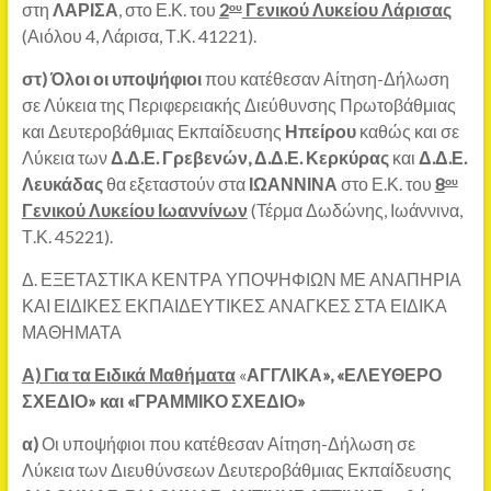
στη
ΛΑΡΙΣΑ
, στο Ε.Κ. του
2
Γενικού Λυκείου Λάρισας
ου
(Αιόλου 4, Λάρισα, Τ.Κ. 41221).
στ)
Όλοι οι υποψήφιοι
που κατέθεσαν Αίτηση-Δήλωση
σε Λύκεια της Περιφερειακής Διεύθυνσης Πρωτοβάθμιας
και Δευτεροβάθμιας Εκπαίδευσης
Ηπείρου
καθώς και σε
Λύκεια των
Δ.Δ.Ε. Γρεβενών, Δ.Δ.Ε. Κερκύρας
και
Δ.Δ.Ε.
Λευκάδας
θα εξεταστούν στα
ΙΩΑΝΝΙΝΑ
στο Ε.Κ. του
8
ου
Γενικού Λυκείου Ιωαννίνων
(Τέρμα Δωδώνης, Ιωάννινα,
Τ.Κ. 45221).
Δ. ΕΞΕΤΑΣΤΙΚΑ ΚΕΝΤΡΑ ΥΠΟΨΗΦΙΩΝ ΜΕ ΑΝΑΠΗΡΙΑ
ΚΑΙ ΕΙΔΙΚΕΣ ΕΚΠΑΙΔΕΥΤΙΚΕΣ ΑΝΑΓΚΕΣ ΣΤΑ ΕΙΔΙΚΑ
ΜΑΘΗΜΑΤΑ
Α) Για τα Ειδικά Μαθήματα
«
ΑΓΓΛΙΚΑ», «ΕΛΕΥΘΕΡΟ
ΣΧΕΔΙΟ» και «ΓΡΑΜΜΙΚΟ ΣΧΕΔΙΟ»
α)
Οι υποψήφιοι που κατέθεσαν Αίτηση-Δήλωση σε
Λύκεια των Διευθύνσεων Δευτεροβάθμιας Εκπαίδευσης