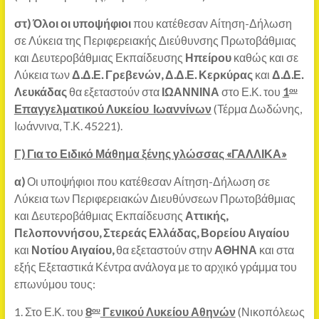
στ)
Όλοι οι υποψήφιοι
που κατέθεσαν Αίτηση-Δήλωση
σε Λύκεια της Περιφερειακής Διεύθυνσης Πρωτοβάθμιας
και Δευτεροβάθμιας Εκπαίδευσης
Ηπείρου
καθώς και σε
Λύκεια των
Δ.Δ.Ε. Γρεβενών, Δ.Δ.Ε. Κερκύρας
και
Δ.Δ.Ε.
Λευκάδας
θα εξεταστούν στα
ΙΩΑΝΝΙΝΑ
στο Ε.Κ. του
1
ου
Επαγγελματικού Λυκείου Ιωαννίνων
(Τέρμα Δωδώνης,
Ιωάννινα, Τ.Κ. 45221).
Γ) Για το Ειδικό Μάθημα ξένης γλώσσας «ΓΑΛΛΙΚΑ»
α)
Οι υποψήφιοι που κατέθεσαν Αίτηση-Δήλωση σε
Λύκεια των Περιφερειακών Διευθύνσεων Πρωτοβάθμιας
και Δευτεροβάθμιας Εκπαίδευσης
Αττικής,
Πελοποννήσου, Στερεάς Ελλάδας, Βορείου Αιγαίου
και
Νοτίου Αιγαίου,
θα εξεταστούν στην
ΑΘΗΝΑ
και στα
εξής Εξεταστικά Κέντρα ανάλογα με το αρχικό γράμμα του
επωνύμου τους:
1. Στο Ε.Κ. του
8
Γενικού Λυκείου Αθηνών
(Νικοπόλεως
ου