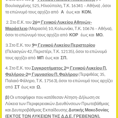
Βουλιαγμένης 525, Ηλιούπολη, Τ.Κ. 16341 – Αθήνα) , όσοι
το επώνυμό τους αρχίζει από
Α
έως και
ΚΟΝ.
2. Στο Ε.Κ. του
26
Γενικού Λυκείου Αθηνών-
ου
Μαράσλειο
(Μαρασλή 10, Κολωνάκι, Τ.Κ. 10676 – Αθήνα),
όσοι το επώνυμό τους αρχίζει από
ΚΟΡ
έως και
ΜΟ.
3. Στο Ε.Κ. του
9
Γενικού Λυκείου Περιστερίου
ου
(Πελασγών 42, Περιστέρι, Τ.Κ. 12135), όσοι το επώνυμό
τους αρχίζει από
ΜΠ
έως και
ΣΠ.
4. Στο Ε.Κ. του
Συγκροτήματος 2
Γενικού Λυκείου Π.
ου
Φαλήρου-2
Γυμνασίου Π. Φαλήρου
(Τερψιθέας 35,
ου
Παλαιό Φάληρο, Τ.Κ. 17563), όσοι το επώνυμό τους αρχίζει
από
ΣΤ
έως και
Ω.
β)
Οι υποψήφιοι που κατέθεσαν Αίτηση-Δήλωση σε
Λύκεια των Περιφερειακών Διευθύνσεων Πρωτοβάθμιας
και Δευτεροβάθμιας Εκπαίδευσης
Δυτικής Μακεδονίας
(ΕΚΤΟΣ ΤΩΝ ΛΥΚΕΙΩΝ ΤΗΣ Δ.Δ.Ε. ΓΡΕΒΕΝΩΝ),