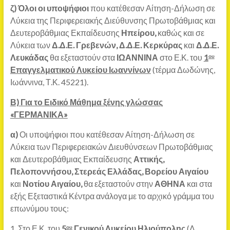
ζ)
Όλοι οι υποψήφιοι
που κατέθεσαν Αίτηση-Δήλωση σε
Λύκεια της Περιφερειακής Διεύθυνσης Πρωτοβάθμιας και
Δευτεροβάθμιας Εκπαίδευσης
Ηπείρου,
καθώς και σε
Λύκεια των
Δ.Δ.Ε. Γρεβενών, Δ.Δ.Ε. Κερκύρας
και
Δ.Δ.Ε.
Λευκάδας
θα εξεταστούν στα
ΙΩΑΝΝΙΝΑ
στο Ε.Κ. του
1
ου
Επαγγελματικού Λυκείου Ιωαννίνων
(τέρμα Δωδώνης,
Ιωάννινα, Τ.Κ. 45221).
Β) Για το Ειδικό Μάθημα ξένης γλώσσας
«ΓΕΡΜΑΝΙΚΑ»
α)
Οι υποψήφιοι που κατέθεσαν Αίτηση-Δήλωση σε
Λύκεια των Περιφερειακών Διευθύνσεων Πρωτοβάθμιας
και Δευτεροβάθμιας Εκπαίδευσης
Αττικής,
Πελοποννήσου, Στερεάς Ελλάδας, Βορείου Αιγαίου
και
Νοτίου Αιγαίου,
θα εξεταστούν στην
ΑΘΗΝΑ
και στα
εξής Εξεταστικά Κέντρα ανάλογα με το αρχικό γράμμα του
επωνύμου τους:
1. Στο Ε.Κ. του
5
Γενικού Λυκείου Ηλιούπολης
(Λ.
ου