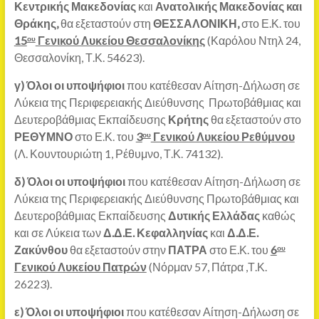
Κεντρικής Μακεδονίας
και
Ανατολικής Μακεδονίας και
Θράκης,
θα εξεταστούν στη
ΘΕΣΣΑΛΟΝΙΚΗ,
στο Ε.Κ. του
15
Γενικού Λυκείου Θεσσαλονίκης
(Καρόλου Ντηλ 24,
ου
Θεσσαλονίκη, Τ.Κ. 54623).
γ)
Όλοι οι υποψήφιοι
που κατέθεσαν Αίτηση-Δήλωση σε
Λύκεια της Περιφερειακής Διεύθυνσης Πρωτοβάθμιας και
Δευτεροβάθμιας Εκπαίδευσης
Κρήτης
θα εξεταστούν στο
ΡΕΘΥΜΝΟ
στο Ε.Κ. του
3
Γενικού Λυκείου Ρεθύμνου
ου
(Λ. Κουντουριώτη 1, Ρέθυμνο, Τ.Κ. 74132).
δ)
Όλοι οι υποψήφιοι
που κατέθεσαν Αίτηση-Δήλωση σε
Λύκεια της Περιφερειακής Διεύθυνσης Πρωτοβάθμιας και
Δευτεροβάθμιας Εκπαίδευσης
Δυτικής Ελλάδας
καθώς
και σε Λύκεια των
Δ.Δ.Ε. Κεφαλληνίας
και
Δ.Δ.Ε.
Ζακύνθου
θα εξεταστούν στην
ΠΑΤΡΑ
στο Ε.Κ. του
6
ου
Γενικού Λυκείου Πατρών
(Νόρμαν 57, Πάτρα ,Τ.Κ.
26223).
ε)
Όλοι οι υποψήφιοι
που κατέθεσαν Αίτηση-Δήλωση σε