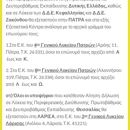
Δευτεροβάθμιας Εκπαίδευσης
Δυτικής Ελλάδας,
καθώς
και σε Λύκεια των
Δ.Δ.Ε. Κεφαλληνίας
και
Δ.Δ.Ε.
Ζακύνθου
θα εξεταστούν στην
ΠΑΤΡΑ
και στα εξής
Εξεταστικά Κέντρα ανάλογα με το αρχικό γράμμα του
επωνύμου τους:
1.Στο Ε.Κ. του
4
Γενικού Λυκείου Πατρών
(Αρόης 11,
ου
Πάτρα, Τ.Κ. 26331), όσοι το επώνυμό τους αρχίζει από
Α
έως και
Κ.
2. Στο Ε.Κ. του
8
Γενικού Λυκείου Πατρών
(Αλοννήσου
ου
109, Πάτρα, Τ.Κ. 26334), όσοι το επώνυμό τους αρχίζει
από
Λ
έως και
Ω.
στ) Όλοι οι υποψήφιοι
που κατέθεσαν Αίτηση-Δήλωση
σε Λύκεια της Περιφερειακής Διεύθυνσης Πρωτοβάθμιας
και Δευτεροβάθμιας Εκπαίδευσης
Θεσσαλίας
θα
εξεταστούν στη
ΛΑΡΙΣΑ
, στο Ε.Κ. του
2
Γενικού Λυκείου
ου
Λάρισας
(Αιόλου 4, Λάρισα, Τ.Κ. 41221).