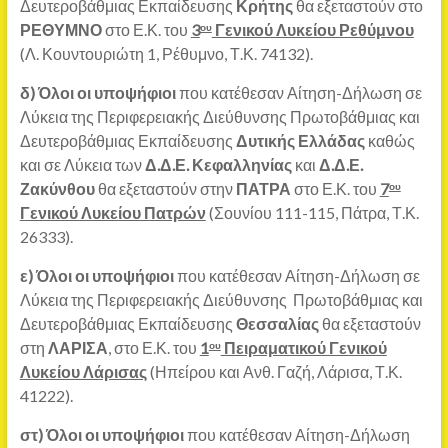
Δευτεροβάθμιας Εκπαίδευσης
Κρήτης
θα εξεταστούν στο
ΡΕΘΥΜΝΟ
στο Ε.Κ. του
3
Γενικού Λυκείου Ρεθύμνου
ου
(Λ. Κουντουριώτη 1, Ρέθυμνο, Τ.Κ. 74132).
δ) Όλοι οι υποψήφιοι
που κατέθεσαν Αίτηση-Δήλωση σε
Λύκεια της Περιφερειακής Διεύθυνσης Πρωτοβάθμιας και
Δευτεροβάθμιας Εκπαίδευσης
Δυτικής Ελλάδας
καθώς
και σε Λύκεια των
Δ.Δ.Ε. Κεφαλληνίας
και
Δ.Δ.Ε.
Ζακύνθου
θα εξεταστούν στην
ΠΑΤΡΑ
στο Ε.Κ. του
7
ου
Γενικού Λυκείου Πατρών
(Σουνίου 111-115, Πάτρα, Τ.Κ.
26333).
ε) Όλοι οι υποψήφιοι
που κατέθεσαν Αίτηση-Δήλωση σε
Λύκεια της Περιφερειακής Διεύθυνσης Πρωτοβάθμιας και
Δευτεροβάθμιας Εκπαίδευσης
Θεσσαλίας
θα εξεταστούν
στη
ΛΑΡΙΣΑ
, στο Ε.Κ. του
1
Πειραματικού Γενικού
ου
Λυκείου Λάρισας
(Ηπείρου και Ανθ. Γαζή, Λάρισα, Τ.Κ.
41222).
στ)
Όλοι οι υποψήφιοι
που κατέθεσαν Αίτηση-Δήλωση