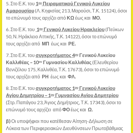
5. Στο Ε.Κ. του
1
Πειραματικού Γενικού Λυκείου
ου
Αμαρουσίου
(Λ. Κηφισίας 213, Μαρούσι, Τ.Κ. 15124), όσοι
το επώνυμό τους αρχίζει από
ΚΩ
έως και
ΜΟ.
6. Στο Ε.Κ. του
1
Γενικού Λυκείου Ηρακλείου
(Πεύκων
ου
50, Ν. Ηράκλειο Αττικής, Τ.Κ. 14122), όσοι το επώνυμό
τους αρχίζει από
ΜΠ
έως και
ΡΕ.
7. Στο Ε.Κ. του
συγκροτήματος 4
Γενικού Λυκείου
ου
Καλλιθέας – 10
Γυμνασίου Καλλιθέας
(Ελευθερίου
ου
Βενιζέλου 175, Καλλιθέα, Τ.Κ. 17673), όσοι το επώνυμό
τους αρχίζει από
ΡΗ
έως και
ΦΛ.
8. Στο Ε.Κ. του
συγκροτήματος 1
Γενικού Λυκείου
ου
Αγίου Δημητρίου – 1
Γυμνασίου Αγίου Δημητρίου
ου
(Στρ. Παπάγου 23, Άγιος Δημήτριος, Τ.Κ. 17343), όσοι το
επώνυμό τους αρχίζει από
ΦΟ
έως και
Ω.
β)
Οι υποψήφιοι που κατέθεσαν Αίτηση-Δήλωση σε
Λύκεια των Περιφερειακών Διευθύνσεων Πρωτοβάθμιας