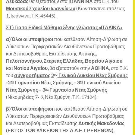
Λευκάδας
θα εξεταστούν στα
ΙΩΑΝΝΙΝΑ
στο Ε.Κ. του
Μουσικού Σχολείου Ιωαννίνων
(Κωνσταντινουπόλεως
1, Ιωάννινα, Τ.Κ. 45445).
ΣΤ) Για το Ειδικό Μάθημα ξένης γλώσσας «ΙΤΑΛΙΚΑ»
α)
Όλοι οι υποψήφιοι
που κατέθεσαν Αίτηση-Δήλωση σε
Λύκεια των Περιφερειακών Διευθύνσεων Πρωτοβάθμιας
και Δευτεροβάθμιας Εκπαίδευσης
Αττικής,
Πελοποννήσου, Στερεάς Ελλάδας, Βορείου Αιγαίου
και Νοτίου Αιγαίου,
θα εξεταστούν στην
ΑΘΗΝΑ,
στο Ε.Κ.
του
συγκροτήματος 2
Γενικού Λυκείου Νέας Σμύρνης
ου
-2
Γυμνασίου Νέας Σμύρνης – 3
Γενικού Λυκείου
ου
ου
Νέας Σμύρνης – 3
Γυμνασίου Νέας Σμύρνης
ου
(Νικομηδείας 7- 9, Νέα Σμύρνη, Τ.Κ. 17124).
β)
Όλοι οι υποψήφιοι
που κατέθεσαν Αίτηση-Δήλωση σε
Λύκειατων Περιφερειακών Διευθύνσεων Πρωτοβάθμιας
και Δευτεροβάθμιας Εκπαίδευσης
Δυτικής Μακεδονίας
(
ΕΚΤΟΣ ΤΩΝ ΛΥΚΕΙΩΝ ΤΗΣ Δ.Δ.Ε. ΓΡΕΒΕΝΩΝ)
,