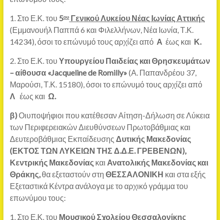
1. Στο Ε.Κ. του
5
Γενικού Λυκείου Νέας Ιωνίας Αττικής
ου
(Εμμανουήλ Παππά 6 και Φιλελλήνων, Νέα Ιωνία, Τ.Κ.
14234), όσοι το επώνυμό τους αρχίζει από
Α
έως και
Κ.
2. Στο Ε.Κ. του
Υπουργείου Παιδείας και Θρησκευμάτων
– αίθουσα «Jacqueline de Romilly»
(Α. Παπανδρέου 37,
Μαρούσι, Τ.Κ. 15180), όσοι το επώνυμό τους αρχίζει από
Λ
έως και
Ω.
β)
Οιυποψήφιοι που κατέθεσαν Αίτηση-Δήλωση σε Λύκεια
των Περιφερειακών Διευθύνσεων Πρωτοβάθμιας και
Δευτεροβάθμιας Εκπαίδευσης
Δυτικής Μακεδονίας
(
ΕΚΤΟΣ ΤΩΝ ΛΥΚΕΙΩΝ ΤΗΣ Δ.Δ.Ε. ΓΡΕΒΕΝΩΝ)
,
Κεντρικής Μακεδονίας
και
Ανατολικής Μακεδονίας και
Θράκης,
θα εξεταστούν στη
ΘΕΣΣΑΛΟΝΙΚΗ
και στα εξής
Εξεταστικά Κέντρα ανάλογα με το αρχικό γράμμα του
επωνύμου τους:
1. Στο Ε.Κ. του
Μουσικού Σχολείου Θεσσαλονίκης