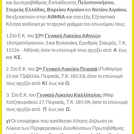
και Δευτεροβάθμιας Εκπαίδευσης
Πελοποννήσου,
Στερεάς Ελλάδας, Βορείου Αιγαίου
και
Νοτίου Αιγαίου,
θα εξεταστούν στην
ΑΘΗΝΑ
και στα εξής Εξεταστικά
Κέντρα ανάλογα με το αρχικό γράμμα του επωνύμου τους:
1.Στο Ε.Κ. του
57
Γενικού Λυκείου Αθηνών
ου
(Αστραπόγιαννου 3 και Βολανάκη, Ερυθρός Σταυρός, Τ.Κ.
11526 – Αθήνα), όσοι το επώνυμό τους αρχίζει από
Α
έως
και
ΚΕ.
2. Στο Ε.Κ. του
2
Γενικού Λυκείου Πειραιά
(Πυθαγόρα
ου
22 και Τζαβέλλα, Πειραιάς, Τ.Κ. 18533), όσοι το επώνυμό
τους αρχίζει από
ΚΙ
έως και
Ο.
3. Στο Ε.Κ. του
Γενικού Λυκείου Καλλίπολης
(Μαρ.
Χατζηκυριάκου 27, Πειραιάς, Τ.Κ. 18539), όσοι το επώνυμό
τους αρχίζει από
Π
έως και
Ω.
γ)
Οι υποψήφιοι που κατέθεσαν Αίτηση-Δήλωση σε
Λύκεια των Περιφερειακών Διευθύνσεων Πρωτοβάθμιας