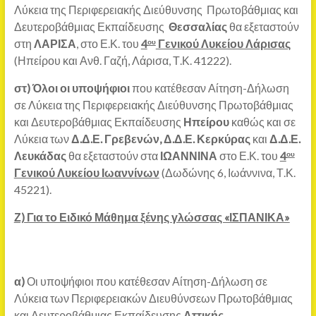
Λύκεια της Περιφερειακής Διεύθυνσης Πρωτοβάθμιας και
Δευτεροβάθμιας Εκπαίδευσης
Θεσσαλίας
θα εξεταστούν
στη
ΛΑΡΙΣΑ
, στο Ε.Κ. του
4
Γενικού Λυκείου Λάρισας
ου
(Ηπείρου και Ανθ. Γαζή, Λάρισα, Τ.Κ. 41222).
στ)
Όλοι οι υποψήφιοι
που κατέθεσαν Αίτηση-Δήλωση
σε Λύκεια της Περιφερειακής Διεύθυνσης Πρωτοβάθμιας
και Δευτεροβάθμιας Εκπαίδευσης
Ηπείρου
καθώς και σε
Λύκεια των
Δ.Δ.Ε. Γρεβενών, Δ.Δ.Ε. Κερκύρας
και
Δ.Δ.Ε.
Λευκάδας
θα εξεταστούν στα
ΙΩΑΝΝΙΝΑ
στο Ε.Κ. του
4
ου
Γενικού Λυκείου Ιωαννίνων
(Δωδώνης 6, Ιωάννινα, Τ.Κ.
45221).
Ζ) Για το Ειδικό Μάθημα ξένης γλώσσας «ΙΣΠΑΝΙΚΑ»
α)
Οι υποψήφιοι που κατέθεσαν Αίτηση-Δήλωση σε
Λύκεια των Περιφερειακών Διευθύνσεων Πρωτοβάθμιας
και Δευτεροβάθμιας Εκπαίδευσης
Αττικής
,