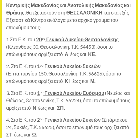
Κεντρικής Μακεδονίας
και
Ανατολικής Μακεδονίας και
Θράκης,
θα εξεταστούν στη
ΘΕΣΣΑΛΟΝΙΚΗ
και στα εξής
Εξεταστικά Κέντρα ανάλογα με το αρχικό γράμμα του
επωνύμου τους:
1.Στο Ε.Κ. του
20
Γενικού Λυκείου Θεσσαλονίκης
ου
(Κλεάνθους 30, Θεσσαλονίκη, Τ.Κ. 54453), όσοι το
επώνυμό τους αρχίζει από
Α
έως και
ΚΕ.
2. Στο Ε.Κ. του
1
Γενικού Λυκείου Συκεών
ου
(Επταπυργίου 150, Θεσσαλονίκη, Τ.Κ. 56626), όσοι το
επώνυμό τους αρχίζει από
ΚΙ
έως και
Μ.
3. Στο Ε.Κ. του
1
Γενικού Λυκείου Ευόσμου
(Νεμέας και
ου
Θάλειας, Θεσσαλονίκη, Τ.Κ. 56224), όσοι το επώνυμό τους
αρχίζει από
Ν
έως και
ΣΠ.
4. Στο Ε.Κ. του
2
Γενικού Λυκείου Συκεών
(Σπάρτακου
ου
24, Συκιές, Τ.Κ. 56625), όσοι το επώνυμό τους αρχίζει από
ΣΤ
έως και
Ω.