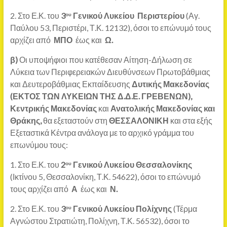
2. Στο Ε.Κ. του
3
Γενικού Λυκείου Περιστερίου
(Αγ.
ου
Παύλου 53, Περιστέρι, Τ.Κ. 12132), όσοι το επώνυμό τους
αρχίζει από
ΜΠΟ
έως και
Ω.
β)
Οι υποψήφιοι που κατέθεσαν Αίτηση-Δήλωση σε
Λύκεια των Περιφερειακών Διευθύνσεων Πρωτοβάθμιας
και Δευτεροβάθμιας Εκπαίδευσης
Δυτικής Μακεδονίας
(ΕΚΤΟΣ ΤΩΝ ΛΥΚΕΙΩΝ ΤΗΣ Δ.Δ.Ε. ΓΡΕΒΕΝΩΝ),
Κεντρικής Μακεδονίας
και
Ανατολικής Μακεδονίας και
Θράκης,
θα εξεταστούν στη
ΘΕΣΣΑΛΟΝΙΚΗ
και στα εξής
Εξεταστικά Κέντρα ανάλογα με το αρχικό γράμμα του
επωνύμου τους:
1. Στο Ε.Κ. του
2
Γενικού Λυκείου Θεσσαλονίκης
ου
(Ικτίνου 5, Θεσσαλονίκη, Τ.Κ. 54622), όσοι το επώνυμό
τους αρχίζει από
Α
έως και
Ν.
2. Στο Ε.Κ. του
3
Γενικού Λυκείου Πολίχνης
(Τέρμα
ου
Αγνώστου Στρατιώτη, Πολίχνη, Τ.Κ. 56532), όσοι το