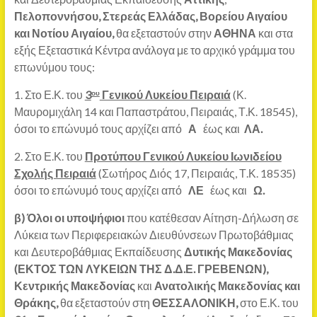
Πελοποννήσου, Στερεάς Ελλάδας, Βορείου Αιγαίου
και Νοτίου Αιγαίου,
θα εξεταστούν στην
ΑΘΗΝΑ
και στα
εξής Εξεταστικά Κέντρα ανάλογα με το αρχικό γράμμα του
επωνύμου τους:
1. Στο Ε.Κ. του
3
Γενικού Λυκείου Πειραιά
(Κ.
ου
Μαυρομιχάλη 14 και Παπαστράτου, Πειραιάς, Τ.Κ. 18545),
όσοι το επώνυμό τους αρχίζει από
Α
έως και
ΛΑ.
2. Στο Ε.Κ. του
Προτύπου Γενικού Λυκείου Ιωνιδείου
Σχολής Πειραιά
(Σωτήρος Διός 17, Πειραιάς, Τ.Κ. 18535)
όσοι το επώνυμό τους αρχίζει από
ΛΕ
έως και
Ω.
β)
Όλοι οι υποψήφιοι
που κατέθεσαν Αίτηση-Δήλωση σε
Λύκεια των Περιφερειακών Διευθύνσεων Πρωτοβάθμιας
και Δευτεροβάθμιας Εκπαίδευσης
Δυτικής Μακεδονίας
(ΕΚΤΟΣ ΤΩΝ ΛΥΚΕΙΩΝ ΤΗΣ Δ.Δ.Ε. ΓΡΕΒΕΝΩΝ)
,
Κεντρικής Μακεδονίας
και
Ανατολικής Μακεδονίας και
Θράκης
,
θα εξεταστούν στη
ΘΕΣΣΑΛΟΝΙΚΗ,
στο Ε.Κ. του