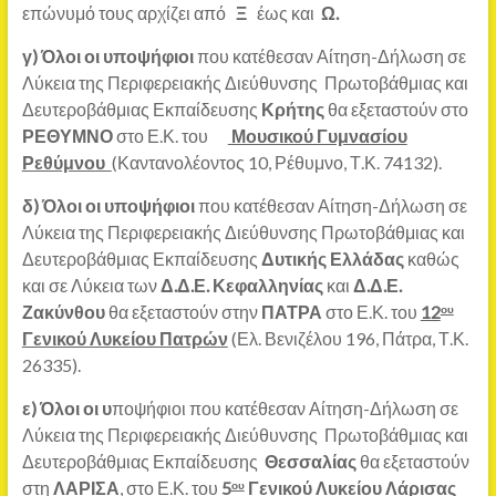
επώνυμό τους αρχίζει από
Ξ
έως και
Ω.
γ)
Όλοι οι υποψήφιοι
που κατέθεσαν Αίτηση-Δήλωση σε
Λύκεια της Περιφερειακής Διεύθυνσης Πρωτοβάθμιας και
Δευτεροβάθμιας Εκπαίδευσης
Κρήτης
θα εξεταστούν στο
ΡΕΘΥΜΝΟ
στο Ε.Κ. του
Μουσικού Γυμνασίου
Ρεθύμνου
(Καντανολέοντος 10, Ρέθυμνο, Τ.Κ. 74132).
δ)
Όλοι οι υποψήφιοι
που κατέθεσαν Αίτηση-Δήλωση σε
Λύκεια της Περιφερειακής Διεύθυνσης Πρωτοβάθμιας και
Δευτεροβάθμιας Εκπαίδευσης
Δυτικής Ελλάδας
καθώς
και σε Λύκεια των
Δ.Δ.Ε. Κεφαλληνίας
και
Δ.Δ.Ε.
Ζακύνθου
θα εξεταστούν στην
ΠΑΤΡΑ
στο Ε.Κ. του
12
ου
Γενικού Λυκείου Πατρών
(Ελ. Βενιζέλου 196, Πάτρα, Τ.Κ.
26335).
ε)
Όλοι οι υ
ποψήφιοι που κατέθεσαν Αίτηση-Δήλωση σε
Λύκεια της Περιφερειακής Διεύθυνσης Πρωτοβάθμιας και
Δευτεροβάθμιας Εκπαίδευσης
Θεσσαλίας
θα εξεταστούν
στη
ΛΑΡΙΣΑ
, στο Ε.Κ. του
5
Γενικού Λυκείου Λάρισας
ου