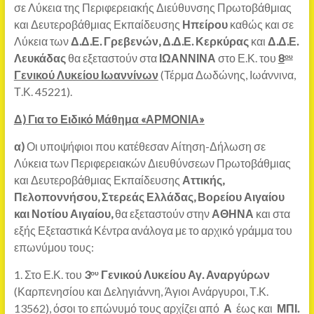
σε Λύκεια της Περιφερειακής Διεύθυνσης Πρωτοβάθμιας
και Δευτεροβάθμιας Εκπαίδευσης
Ηπείρου
καθώς και σε
Λύκεια των
Δ.Δ.Ε. Γρεβενών, Δ.Δ.Ε. Κερκύρας
και
Δ.Δ.Ε.
Λευκάδας
θα εξεταστούν στα
ΙΩΑΝΝΙΝΑ
στο Ε.Κ. του
8
ου
Γενικού Λυκείου Ιωαννίνων
(Τέρμα Δωδώνης, Ιωάννινα,
Τ.Κ. 45221).
Δ) Για το Ειδικό Μάθημα «ΑΡΜΟΝΙΑ»
α)
Οι υποψήφιοι που κατέθεσαν Αίτηση-Δήλωση σε
Λύκεια των Περιφερειακών Διευθύνσεων Πρωτοβάθμιας
και Δευτεροβάθμιας Εκπαίδευσης
Αττικής,
Πελοποννήσου, Στερεάς Ελλάδας, Βορείου Αιγαίου
και Νοτίου Αιγαίου,
θα εξεταστούν στην
ΑΘΗΝΑ
και στα
εξής Εξεταστικά Κέντρα ανάλογα με το αρχικό γράμμα του
επωνύμου τους:
1. Στο Ε.Κ. του
3
Γενικού Λυκείου Αγ. Αναργύρων
ου
(Καρπενησίου και Δεληγιάννη, Άγιοι Ανάργυροι, Τ.Κ.
13562), όσοι το επώνυμό τους αρχίζει από
Α
έως και
ΜΠΙ.