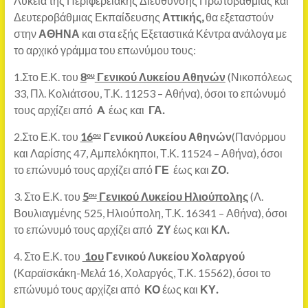
Λύκεια της Περιφερειακής Διεύθυνσης Πρωτοβάθμιας και
Δευτεροβάθμιας Εκπαίδευσης
Αττικής,
θα εξεταστούν
στην
ΑΘΗΝΑ
και στα εξής Εξεταστικά Κέντρα ανάλογα με
το αρχικό γράμμα του επωνύμου τους:
1.Στο Ε.Κ. του
8
Γενικού Λυκείου Αθηνών
(Νικοπόλεως
ου
33, Πλ. Κολιάτσου, Τ.Κ. 11253 – Αθήνα), όσοι το επώνυμό
τους αρχίζει από
A
έως και
ΓΑ.
2.Στο Ε.Κ. του
16
Γενικού Λυκείου Αθηνών
(Πανόρμου
ου
και Λαρίσης 47, Αμπελόκηποι, Τ.Κ. 11524 – Αθήνα), όσοι
το επώνυμό τους αρχίζει από
ΓΕ
έως και
ΖΟ.
3. Στο Ε.Κ. του
5
Γενικού Λυκείου Ηλιούπολης
(Λ.
ου
Βουλιαγμένης 525, Ηλιούπολη, Τ.Κ. 16341 – Αθήνα), όσοι
το επώνυμό τους αρχίζει από
ΖΥ
έως και
ΚΛ.
4. Στο Ε.Κ. του
1ου
Γενικού Λυκείου Χολαργού
(Καραϊσκάκη-Μελά 16, Χολαργός, Τ.Κ. 15562), όσοι το
επώνυμό τους αρχίζει από
ΚΟ
έως και
ΚΥ.