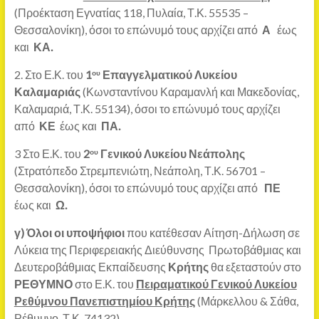
(Προέκταση Εγνατίας 118, Πυλαία, Τ.Κ. 55535 –
Θεσσαλονίκη), όσοι το επώνυμό τους αρχίζει από
Α
έως
και
ΚΑ.
2. Στο Ε.Κ. του
1
Επαγγελματικού Λυκείου
ου
Καλαμαριάς
(Κωνσταντίνου Καραμανλή και Μακεδονίας,
Καλαμαριά, Τ.Κ. 55134), όσοι το επώνυμό τους αρχίζει
από
ΚΕ
έως και
ΠΑ.
3 Στο Ε.Κ. του
2
Γενικού Λυκείου Νεάπολης
ου
(Στρατόπεδο Στρεμπενιώτη, Νεάπολη, Τ.Κ. 56701 –
Θεσσαλονίκη), όσοι το επώνυμό τους αρχίζει από
ΠΕ
έως και
Ω.
γ)
Όλοι οι υποψήφιοι
που κατέθεσαν Αίτηση-Δήλωση σε
Λύκεια της Περιφερειακής Διεύθυνσης Πρωτοβάθμιας και
Δευτεροβάθμιας Εκπαίδευσης
Κρήτης
θα εξεταστούν στο
ΡΕΘΥΜΝΟ
στο Ε.Κ. του
Πειραματικού Γενικού Λυκείου
Ρεθύμνου Πανεπιστημίου Κρήτης
(Μάρκελλου & Σάθα,
Ρέθυμνο, Τ.Κ. 74132).