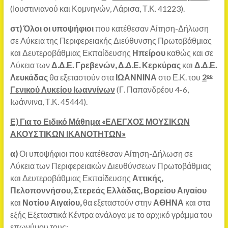
(Ιουστινιανού και Κομνηνών, Λάρισα, Τ.Κ. 41223).
στ)
Όλοι οι υποψήφιοι
που κατέθεσαν Αίτηση-Δήλωση
σε Λύκεια της Περιφερειακής Διεύθυνσης Πρωτοβάθμιας
και Δευτεροβάθμιας Εκπαίδευσης
Ηπείρου
καθώς και σε
Λύκεια των
Δ.Δ.Ε. Γρεβενών, Δ.Δ.Ε. Κερκύρας
και
Δ.Δ.Ε.
Λευκάδας
θα εξεταστούν στα
ΙΩΑΝΝΙΝΑ
στο Ε.Κ. του
2
ου
Γενικού Λυκείου Ιωαννίνων
(Γ. Παπανδρέου 4-6,
Ιωάννινα, Τ.Κ. 45444).
Ε) Για το Ειδικό Μάθημα «ΕΛΕΓΧΟΣ ΜΟΥΣΙΚΩΝ
ΑΚΟΥΣΤΙΚΩΝ ΙΚΑΝΟΤΗΤΩΝ»
α)
Οι υποψήφιοι που κατέθεσαν Αίτηση-Δήλωση σε
Λύκεια των Περιφερειακών Διευθύνσεων Πρωτοβάθμιας
και Δευτεροβάθμιας Εκπαίδευσης
Αττικής,
Πελοποννήσου, Στερεάς Ελλάδας, Βορείου Αιγαίου
και
Νοτίου Αιγαίου,
θα εξεταστούν στην
ΑΘΗΝΑ
και στα
εξής Εξεταστικά Κέντρα ανάλογα με το αρχικό γράμμα του
επωνύμου τους: