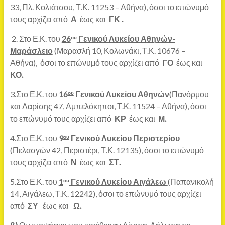
33, Πλ. Κολιάτσου, Τ.Κ. 11253 – Αθήνα), όσοι το επώνυμό
τους αρχίζει από
Α
έως και
ΓΚ
.
2. Στο Ε.Κ. του
26
Γενικού Λυκείου Αθηνών-
ου
Μαράσλειο
(Μαρασλή 10, Κολωνάκι, Τ.Κ. 10676 –
Αθήνα), όσοι το επώνυμό τους αρχίζει από
ΓΟ
έως και
ΚΟ.
3.Στο Ε.Κ. του
16
Γενικού Λυκείου Αθηνών
(Πανόρμου
ου
και Λαρίσης 47, Αμπελόκηποι, Τ.Κ. 11524 – Αθήνα), όσοι
το επώνυμό τους αρχίζει από
ΚΡ
έως και
Μ.
4.Στο Ε.Κ. του
9
Γενικού Λυκείου Περιστερίου
ου
(Πελασγών 42, Περιστέρι, Τ.Κ. 12135), όσοι το επώνυμό
τους αρχίζει από
Ν
έως και
ΣΤ.
5.Στο Ε.Κ. του
1
Γενικού Λυκείου Αιγάλεω
(Παπανικολή
ου
14, Αιγάλεω, Τ.Κ. 12242), όσοι το επώνυμό τους αρχίζει
από
ΣΥ
έως και
Ω.