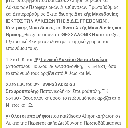
β)
Οι υποψήφιοι που κατέθεσαν Αίτηση-Δήλωση σε
Λύκεια των Περιφερειακών Διευθύνσεων Πρωτοβάθμιας
και Δευτεροβάθμιας Εκπαίδευσης
Δυτικής Μακεδονίας
(ΕΚΤΟΣ ΤΩΝ ΛΥΚΕΙΩΝ ΤΗΣ Δ.Δ.Ε. ΓΡΕΒΕΝΩΝ)
,
Κεντρικής Μακεδονίας
και
Ανατολικής Μακεδονίας και
Θράκης
,
θα εξεταστούν στη
ΘΕΣΣΑΛΟΝΙΚΗ
και στα εξής
Εξεταστικά Κέντρα ανάλογα με το αρχικό γράμμα του
επωνύμου τους:
1. Στο Ε.Κ. του
3
Γενικού Λυκείου Θεσσαλονίκης
ου
(Αποστόλου Παύλου 28, Θεσσαλονίκη, Τ.Κ. 54634), όσοι
το επώνυμό τους αρχίζει από
Α
έως και
Μ.
2.Στο Ε.Κ. του
2
Γενικού Λυκείου
ου
Σταυρούπολης
(Παπανικολή 42, Σταυρούπολη, Τ.Κ.
56430 – Θεσσαλονίκη), όσοι το επώνυμό τους αρχίζει από
Ν
έως και
Ω.
γ)
Όλοι οι υποψήφιοι
που κατέθεσαν Αίτηση-Δήλωση σε
Λύκεια της Περιφερειακής Διεύθυνσης Πρωτοβάθμιας και