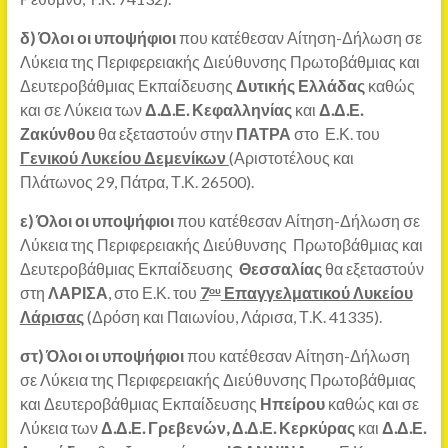
δ)
Όλοι οι υποψήφιοι
που κατέθεσαν Αίτηση-Δήλωση σε
Λύκεια της Περιφερειακής Διεύθυνσης Πρωτοβάθμιας και
Δευτεροβάθμιας Εκπαίδευσης
Δυτικής Ελλάδας
καθώς
και σε Λύκεια των
Δ.Δ.Ε. Κεφαλληνίας
και
Δ.Δ.Ε.
Ζακύνθου
θα εξεταστούν στην
ΠΑΤΡΑ
στο Ε.Κ. του
Γενικού Λυκείου Δεμενίκων
(Αριστοτέλους και
Πλάτωνος 29, Πάτρα, Τ.Κ. 26500).
ε) Όλοι οι υποψήφιοι
που κατέθεσαν Αίτηση-Δήλωση σε
Λύκεια της Περιφερειακής Διεύθυνσης Πρωτοβάθμιας και
Δευτεροβάθμιας Εκπαίδευσης
Θεσσαλίας
θα εξεταστούν
στη
ΛΑΡΙΣΑ
, στο Ε.Κ. του
7
Επαγγελματικού Λυκείου
ου
Λάρισας
(Δρόση και Παιωνίου, Λάρισα, Τ.Κ. 41335).
στ)
Όλοι οι υποψήφιοι
που κατέθεσαν Αίτηση-Δήλωση
σε Λύκεια της Περιφερειακής Διεύθυνσης Πρωτοβάθμιας
και Δευτεροβάθμιας Εκπαίδευσης
Ηπείρου
καθώς και σε
Λύκεια των
Δ.Δ.Ε. Γρεβενών, Δ.Δ.Ε. Κερκύρας
και
Δ.Δ.Ε.