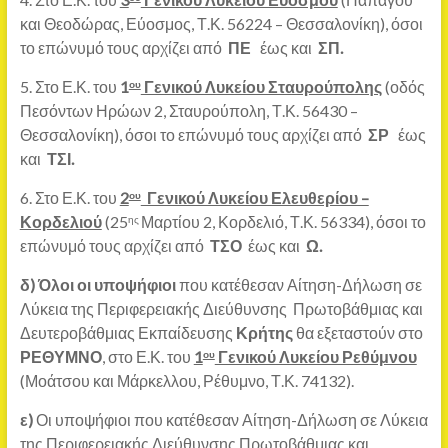
και Θεοδώρας, Εύοσμος, Τ.Κ. 56224 – Θεσσαλονίκη), όσοι
το επώνυμό τους αρχίζει από
ΠΕ
έως και
ΣΠ.
5. Στο Ε.Κ. του
1
Γενικού Λυκείου Σταυρούπολης
(οδός
ου
Πεσόντων Ηρώων 2, Σταυρούπολη, Τ.Κ. 56430 –
Θεσσαλονίκη), όσοι το επώνυμό τους αρχίζει από
ΣΡ
έως
και
ΤΣΙ.
6. Στο Ε.Κ. του
2
Γενικού Λυκείου Ελευθερίου –
ου
Κορδελιού
(25
Μαρτίου 2, Κορδελιό, Τ.Κ. 56334), όσοι το
ης
επώνυμό τους αρχίζει από
ΤΣΟ
έως και
Ω.
δ)
Όλοι οι υποψήφιοι
που κατέθεσαν Αίτηση-Δήλωση σε
Λύκεια της Περιφερειακής Διεύθυνσης Πρωτοβάθμιας και
Δευτεροβάθμιας Εκπαίδευσης
Κρήτης
θα εξεταστούν στο
ΡΕΘΥΜΝΟ
, στο Ε.Κ. του
1
Γενικού Λυκείου Ρεθύμνου
ου
(Μοάτσου και Μάρκελλου, Ρέθυμνο, Τ.Κ. 74132).
ε)
Οι υποψήφιοι που κατέθεσαν Αίτηση-Δήλωση σε Λύκεια
της Περιφερειακής Διεύθυνσης Πρωτοβάθμιας και