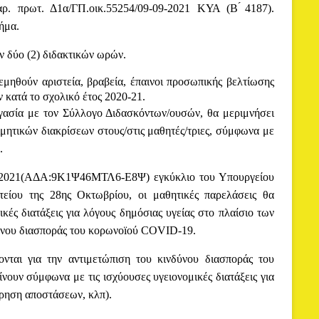
ρ. πρωτ. Δ1α/ΓΠ.οικ.55254/09-09-2021 ΚΥΑ (Β ́4187).
ήμα.
ν δύο (2) διδακτικών ωρών.
ηθούν αριστεία, βραβεία, έπαινοι προσωπικής βελτίωσης
ν κατά το σχολικό έτος 2020-21.
γασία με τον Σύλλογο Διδασκόντων/ουσών, θα μεριμνήσει
ιμητικών διακρίσεων στους/στις μαθητές/τριες, σύμφωνα με
.
10-2021(ΑΔΑ:9Κ1Ψ46ΜΤΛ6-Ε8Ψ) εγκύκλιο του Υπουργείου
είου της 28ης Οκτωβρίου, οι μαθητικές παρελάσεις θα
́ς διατάξεις για λόγους δημόσιας υγείας στο πλαίσιο των
ύνου διασποράς του κορωνοïoύ COVID-19.
ονται για την αντιμετώπιση του κινδύνου διασποράς του
νουν σύμφωνα με τις ισχύουσες υγειονομικές διατάξεις για
ήρηση αποστάσεων, κλπ).