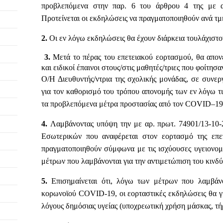
προβλεπόμενα στην παρ. 6 του άρθρου 4 της με α
Προτείνεται οι εκδηλώσεις να πραγματοποιηθούν ανά τμ
2.
Οι εν λόγω εκδηλώσεις θα έχουν διάρκεια τουλάχιστο
3.
Μετά το πέρας του επετειακού εορτασμού, θα απονεμ
και ειδικοί έπαινοι στους/στις μαθητές/τριες που φοίτησα
Ο/Η Διευθυντής/ντρια της σχολικής μονάδας, σε συνερ
για τον καθορισμό του τρόπου απονομής των εν λόγω τ
τα προβλεπόμενα μέτρα προστασίας από τον COVID–19
4.
Λαμβάνοντας υπόψη την με αρ. πρωτ. 74901/13-
Εσωτερικών που αναφέρεται στον εορτασμό της επετ
πραγματοποιηθούν σύμφωνα με τις ισχύουσες υγειονομικε
μέτρων που λαμβάνονται για την αντιμετώπιση του κινδ
5.
Επισημαίνεται ότι, λόγω των μέτρων που λαμβάν
κορωνοϊού COVID-19, οι εορταστικές εκδηλώσεις θα γί
λόγους δημόσιας υγείας (υποχρεωτική χρήση μάσκας, τ