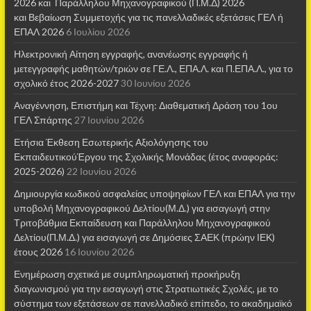
2026 και Παράλληλου Μηχανογραφικού (Π.Μ.Δ) 2026
και Βεβαίωση Συμμετοχής για τις πανελλαδικές εξετάσεις ΓΕΛ ή
ΕΠΑΛ 2026
6 Ιουλίου 2026
Ηλεκτρονική Αίτηση εγγραφής, ανανέωσης εγγραφής ή
μετεγγραφής μαθητών/τριών σε ΓΕ.Λ., ΕΠΑ.Λ. και Π.ΕΠΑ.Λ., για το
σχολικό έτος 2026-2027
30 Ιουνίου 2026
Αναγέννηση, Επιστήμη και Τέχνη: Διαθεματική Δράση του 1ου
ΓΕΛ Σπάρτης
27 Ιουνίου 2026
Ετήσια Έκθεση Εσωτερικής Αξιολόγησης του
ΕκπαιδευτικούΈργου της Σχολικής Μονάδας (έτος αναφοράς:
2025-2026)
22 Ιουνίου 2026
Δημιουργία κωδικού ασφαλείας υποψηφίων ΓΕΛ και ΕΠΑΛ για την
υποβολή Μηχανογραφικού Δελτίου(Μ.Δ.) για εισαγωγή στην
Τριτοβάθμια Εκπαίδευση και Παράλληλου Μηχανογραφικού
Δελτίου(Π.Μ.Δ.) για εισαγωγή σε Δημόσιες ΣΑΕΚ (πρώην ΙΕΚ)
έτους 2026
16 Ιουνίου 2026
Ενημέρωση σχετικά με συμπληρωματική προκήρυξη
διαγωνισμού για την εισαγωγή στις Στρατιωτικές Σχολές, με το
σύστημα των εξετάσεων σε πανελλαδικό επίπεδο, το ακαδημαϊκό