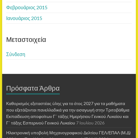
Φεβρουάριος 2015
Ιανουάριος 2015
Μεταστοιχεία
Σύνδεση
Πρόσφατα Άρθρα
Καθορισμός εξεταστέας ύλης για το έτος 2027 για τα μαθήματα
που εξετάζονται πανελλαδικά για την εισαγωγή στην Τριτοβάθμια
Εκπαίδευση αποφοίτων Γ΄ τάξης Ημερήσιου Γενικού Λυκείου και
Γ΄ τάξης Εσπερινού Γενικού Λυκείου
7 Ιουλίου 2026
Ηλεκτρονική υποβολή Μηχανογραφικού Δελτίου ΓΕΛ/ΕΠΑΛ (Μ.Δ)