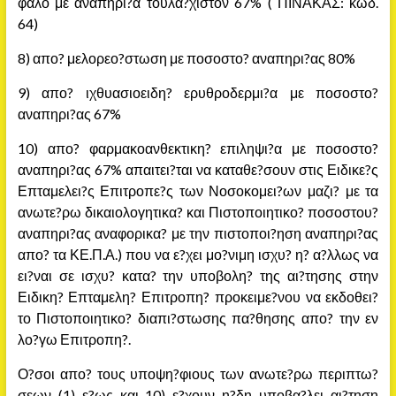
φαλο με αναπηρι?α τουλα?χιστον 67% ( ΠΙΝΑΚΑΣ: κωδ.
64)
8) απο? μελορεο?στωση με ποσοστο? αναπηρι?ας 80%
9) απο? ιχθυασιοειδη? ερυθροδερμι?α με ποσοστο?
αναπηρι?ας 67%
10) απο? φαρμακοανθεκτικη? επιληψι?α με ποσοστο?
αναπηρι?ας 67% απαιτει?ται να καταθε?σουν στις Ειδικε?ς
Επταμελει?ς Επιτροπε?ς των Νοσοκομει?ων μαζι? με τα
ανωτε?ρω δικαιολογητικα? και Πιστοποιητικο? ποσοστου?
αναπηρι?ας αναφορικα? με την πιστοποι?ηση αναπηρι?ας
απο? τα ΚΕ.Π.Α.) που να ε?χει μο?νιμη ισχυ? η? α?λλως να
ει?ναι σε ισχυ? κατα? την υποβολη? της αι?τησης στην
Ειδικη? Επταμελη? Επιτροπη? προκειμε?νου να εκδοθει?
το Πιστοποιητικο? διαπι?στωσης πα?θησης απο? την εν
λο?γω Επιτροπη?.
Ο?σοι απο? τους υποψη?φιους των ανωτε?ρω περιπτω?
σεων (1) ε?ως και 10) ε?χουν η?δη υποβα?λει αι?τηση