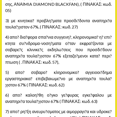
σης, ΑΝΑΙMIA DIAMOND BLACKFAN), ( ΠΙΝΑΚΑΣ: κωδ.
05)
3) με κινητικα? προβλη?ματα προσδι?δοντα αναπηρι?α
τουλα?χιστον 67%, ( ΠΙΝΑΚΑΣ: κωδ. 27)
4) απο? δια?φορα σπα?νια συγγενη?, κληρονομικα? η? επι?
κτητα συ?νδρομα-νοση?ματα ο?ταν εκφρα?ζονται με
σοβαρε?ς κλινικε?ς εκδηλω?σεις που προσδι?δουν
αναπηρι?α τουλα?χιστον 67% εξεταζο?μενοι κατα? περι?
πτωση ( . ΠΙΝΑΚΑΣ: κωδ. 57),
5) απο? σοβαρο? κληρονομικο? αγγειοοι?δημα
εργαστηριακα? επιβεβαιωμε?νο με αναπηρι?α τουλα?
χιστον 67% ( ΠΙΝΑΚΑΣ: κωδ. 62)
6) απο? καλοη?θη ο?γκο γε?φυρας εγκε?φαλου με
αναπηρι?α τουλα?χιστον 67% ( ΠΙΝΑΚΑΣ: κωδ. 63)
7) απο? ρη?ξη ανευρυ?σματος με αιμορραγι?α και υδροκε?