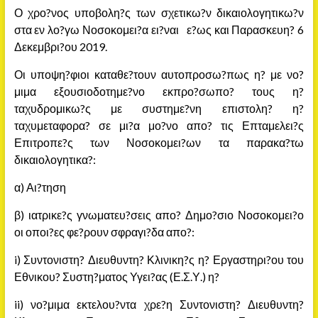
Ο χρο?νος υποβολη?ς των σχετικω?ν δικαιολογητικω?ν
στα εν λο?γω Νοσοκομει?α ει?ναι ε?ως και Παρασκευη? 6
Δεκεμβρι?ου 2019.
Οι υποψη?φιοι καταθε?τουν αυτοπροσω?πως η? με νο?
μιμα εξουσιοδοτημε?νο εκπρο?σωπο? τους η?
ταχυδρομικω?ς με συστημε?νη επιστολη? η?
ταχυμεταφορα? σε μι?α μο?νο απο? τις Επταμελει?ς
Επιτροπε?ς των Νοσοκομει?ων τα παρακα?τω
δικαιολογητικα?:
α) Αι?τηση
β) ιατρικε?ς γνωματευ?σεις απο? Δημο?σιο Νοσοκομει?ο
οι οποι?ες φε?ρουν σφραγι?δα απο?:
i) Συντονιστη? Διευθυντη? Κλινικη?ς η? Εργαστηρι?ου του
Εθνικου? Συστη?ματος Υγει?ας (Ε.Σ.Υ.) η?
ii) νο?μιμα εκτελου?ντα χρε?η Συντονιστη? Διευθυντη?