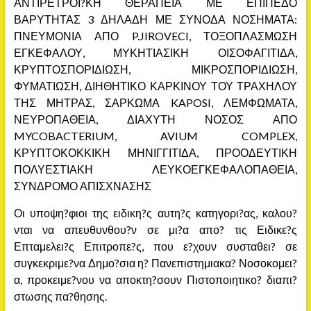
ΑΝΤΙΡΕΤΡΟΙ?ΚΗ ΘΕΡΑΠΕΙΑ ΜΕ ΕΠΙΠΕΔΟ
ΒΑΡΥΤΗΤΑΣ 3 ΔΗΛΑΔΗ ΜΕ ΣΥΝΟΔΑ ΝΟΣΗΜΑΤΑ:
ΠΝΕΥΜΟΝΙΑ ΑΠΟ P.JIROVECI, ΤΟΞΟΠΛΑΣΜΩΣΗ
ΕΓΚΕΦΑΛΟΥ, ΜΥΚΗΤΙΑΣΙΚΗ ΟΙΣΟΦΑΓΙΤΙΔΑ,
ΚΡΥΠΤΟΣΠΟΡΙΔΙΩΣΗ, ΜΙΚΡΟΣΠΟΡΙΔΙΩΣΗ,
ΦΥΜΑΤΙΩΣΗ, ΔΙΗΘΗΤΙΚΟ ΚΑΡΚΙΝΟΥ ΤΟΥ ΤΡΑΧΗΛΟΥ
ΤΗΣ ΜΗΤΡΑΣ, ΣΑΡΚΩΜΑ KAPOSI, ΛΕΜΦΩΜΑΤΑ,
ΝΕΥΡΟΠΑΘΕΙΑ, ΔΙΑΧΥΤΗ ΝΟΣΟΣ ΑΠΟ
MYCOBACTERIUM, AVIUM COMPLEX,
ΚΡΥΠΤΟΚΟΚΚΙΚΗ ΜΗΝΙΓΓΙΤΙΔΑ, ΠΡΟΟΔΕΥΤΙΚΗ
ΠΟΛΥΕΣΤΙΑΚΗ ΛΕΥΚΟΕΓΚΕΦΑΛΟΠΑΘΕΙΑ,
ΣΥΝΔΡΟΜΟ ΑΠΙΣΧΝΑΣΗΣ
Οι υποψη?φιοι της ειδικη?ς αυτη?ς κατηγορι?ας, καλου?
νται να απευθυνθου?ν σε μι?α απο? τις Ειδικε?ς
Επταμελει?ς Επιτροπε?ς, που ε?χουν συσταθει? σε
συγκεκριμε?να Δημο?σια η? Πανεπιστημιακα? Νοσοκομει?
α, προκειμε?νου να αποκτη?σουν Πιστοποιητικο? διαπι?
στωσης πα?θησης.