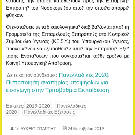
νστασης, την οποι?α καταθε?τουν προς την Επταμελη?
Επιτροπη? του Νοσοκομει?ου απο? την οποι?α απορρι?
φθηκαν.
Οι ενστα?σεις με τα δικαιολογητικα? διαβιβα?ζονται απο? τη
Γραμματε?α της Επταμελου?ς Επιτροπη?ς στο Κεντρικο?
Συμβου?λιο Υγει?ας (ΚΕ.Σ.Υ.) του Υπουργει?ου Υγει?ας,
προκειμε?νου να εξετασθου?ν απο? την Επιτροπη? Εξε?
τασης Ενστα?σεων που συγκροτει?ται κα?θε χρο?νο με
Κοινη? Υπουργικη? Απο?φαση.
Πανελλαδικές 2020:
Δείτε και τον σύνδεσμο :
Πιστοποίηση αναπηρίας υποψηφίων για
εισαγωγή στην Τριτοβάθμια Εκπαίδευση
Ετικέτες:
2019-2020
Πανελλαδικές
2020
Πανελλαδικές Εξετάσεις
1o ΛΥΚΕΙΟ ΣΠΑΡΤΗΣ
24 Νοεμβρίου 2019