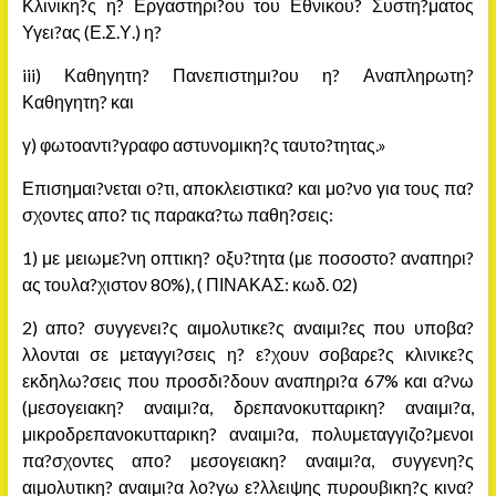
Κλινικη?ς η? Εργαστηρι?ου του Εθνικου? Συστη?ματος
Υγει?ας (Ε.Σ.Υ.) η?
iii) Καθηγητη? Πανεπιστημι?ου η? Αναπληρωτη?
Καθηγητη? και
γ) φωτοαντι?γραφο αστυνομικη?ς ταυτο?τητας.»
Επισημαι?νεται ο?τι, αποκλειστικα? και μο?νο για τους πα?
σχοντες απο? τις παρακα?τω παθη?σεις:
1) με μειωμε?νη οπτικη? οξυ?τητα (με ποσοστο? αναπηρι?
ας τουλα?χιστον 80%), ( ΠΙΝΑΚΑΣ: κωδ. 02)
2) απο? συγγενει?ς αιμολυτικε?ς αναιμι?ες που υποβα?
λλονται σε μεταγγι?σεις η? ε?χουν σοβαρε?ς κλινικε?ς
εκδηλω?σεις που προσδι?δουν αναπηρι?α 67% και α?νω
(μεσογειακη? αναιμι?α, δρεπανοκυτταρικη? αναιμι?α,
μικροδρεπανοκυτταρικη? αναιμι?α, πολυμεταγγιζο?μενοι
πα?σχοντες απο? μεσογειακη? αναιμι?α, συγγενη?ς
αιμολυτικη? αναιμι?α λο?γω ε?λλειψης πυρουβικη?ς κινα?