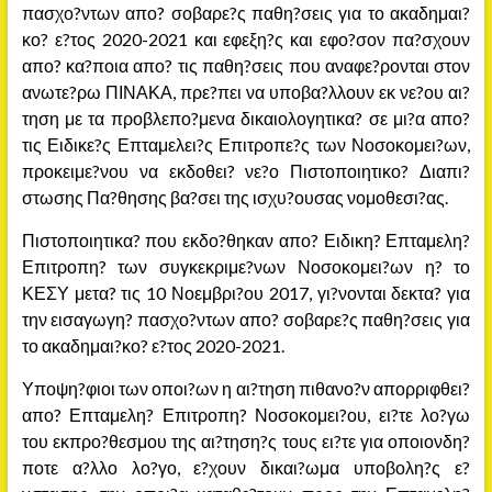
πασχο?ντων απο? σοβαρε?ς παθη?σεις για το ακαδημαι?
κο? ε?τος 2020-2021 και εφεξη?ς και εφο?σον πα?σχουν
απο? κα?ποια απο? τις παθη?σεις που αναφε?ρονται στον
ανωτε?ρω ΠΙΝΑΚΑ, πρε?πει να υποβα?λλουν εκ νε?ου αι?
τηση με τα προβλεπο?μενα δικαιολογητικα? σε μι?α απο?
τις Ειδικε?ς Επταμελει?ς Επιτροπε?ς των Νοσοκομει?ων,
προκειμε?νου να εκδοθει? νε?ο Πιστοποιητικο? Διαπι?
στωσης Πα?θησης βα?σει της ισχυ?ουσας νομοθεσι?ας.
Πιστοποιητικα? που εκδο?θηκαν απο? Ειδικη? Επταμελη?
Επιτροπη? των συγκεκριμε?νων Νοσοκομει?ων η? το
ΚΕΣΥ μετα? τις 10 Νοεμβρι?ου 2017, γι?νονται δεκτα? για
την εισαγωγη? πασχο?ντων απο? σοβαρε?ς παθη?σεις για
το ακαδημαι?κο? ε?τος 2020-2021.
Υποψη?φιοι των οποι?ων η αι?τηση πιθανο?ν απορριφθει?
απο? Επταμελη? Επιτροπη? Νοσοκομει?ου, ει?τε λο?γω
του εκπρο?θεσμου της αι?τηση?ς τους ει?τε για οποιονδη?
ποτε α?λλο λο?γο, ε?χουν δικαι?ωμα υποβολη?ς ε?