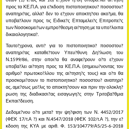
προς τα ΚΕ.Π.Α. για ε?κδοση πιστοποιητικου? ποσοστου?
αναπηρι?ας, αλλα? δεν το ε?χουν αποκτη?σει ακο?μα, θα
υποβα?λουν προς τις Ειδικε?ς Επταμελει?ς Επιτροπε?ς
των Νοσοκομει?ων εμπρο?θεσμη αι?τηση με τα υπο?λοιπα
δικαιολογητικα?.
Ταυτο?χρονα, αντι? για το πιστοποιητικο? ποσοστου?
αναπηρι?ας καταθε?τουν Υπευ?θυνη Δη?λωση του
Ν.1599/86, στην οποι?α θα αναφε?ρουν ο?τι ε?χουν
υποβα?λει αι?τηση προς τα ΚΕ.Π.Α. (σημειω?νοντας τον
αριθμο? πρωτοκο?λλου της αι?τηση?ς τους) και ο?τι θα
προσκομι?σουν το πιστοποιητικο? ποσοστου? αναπηρι?
ας, αμε?σως μο?λις το αποκτη?σουν και πριν την ολοκλη?
ρωση της διαδικασι?ας εισαγωγη?ς στην Τριτοβα?θμια
Εκπαι?δευση.
Δεδομε?νου ο?τι μετα? την ψη?φιση των Ν. 4452/2017
(ΦΕΚ 17/τ.Α ?) και Ν.4547/2018 (ΦΕΚ 102/τ.Α ?), την ε?
κδοση της ΚΥΑ με αριθ. Φ. 153/104779/Α5/25-6-2018