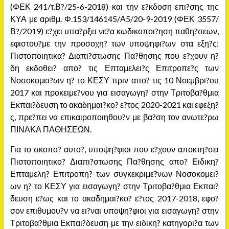
(ΦΕΚ 241/τ.Β?/25-6-2018) και την ε?κδοση επι?σης της
ΚΥΑ με αριθμ. Φ.153/146145/Α5/20-9-2019 (ΦΕΚ 3557/
Β?/2019) ε?χει υπα?ρξει νε?α κωδικοποι?ηση παθη?σεων,
εφιστου?με την προσοχη? των υποψηφι?ων στα εξη?ς:
Πιστοποιητικα? Διαπι?στωσης Πα?θησης που ε?χουν η?
δη εκδοθει? απο? τις Επταμελει?ς Επιτροπε?ς των
Νοσοκομει?ων η? το ΚΕΣΥ πριν απο? τις 10 Νοεμβρι?ου
2017 και προκειμε?νου για εισαγωγη? στην Τριτοβα?θμια
Εκπαι?δευση το ακαδημαι?κο? ε?τος 2020-2021 και εφεξη?
ς, πρε?πει να επικαιροποιηθου?ν με βα?ση τον ανωτε?ρω
ΠΙΝΑΚΑ ΠΑΘΗΣΕΩΝ.
Για το σκοπο? αυτο?, υποψη?φιοι που ε?χουν αποκτη?σει
Πιστοποιητικο? Διαπι?στωσης Πα?θησης απο? Ειδικη?
Επταμελη? Επιτροπη? των συγκεκριμε?νων Νοσοκομει?
ων η? το ΚΕΣΥ για εισαγωγη? στην Τριτοβα?θμια Εκπαι?
δευση ε?ως και το ακαδημαι?κο? ε?τος 2017-2018, εφο?
σον επιθυμου?ν να ει?ναι υποψη?φιοι για εισαγωγη? στην
Τριτοβα?θμια Εκπαι?δευση με την ειδικη? κατηγορι?α των