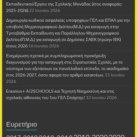
ΕκπαιδευτικούΈργου της Σχολικής Μονάδας (έτος αναφοράς:
2025-2026)
22 Ιουνίου 2026
Δημιουργία κωδικού ασφαλείας υποψηφίων ΓΕΛ και ΕΠΑΛ για την
υποβολή Μηχανογραφικού Δελτίου(Μ.Δ.) για εισαγωγή στην
Τριτοβάθμια Εκπαίδευση και Παράλληλου Μηχανογραφικού
Δελτίου(Π.Μ.Δ.) για εισαγωγή σε Δημόσιες ΣΑΕΚ (πρώην ΙΕΚ)
έτους 2026
16 Ιουνίου 2026
Ενημέρωση σχετικά με συμπληρωματική προκήρυξη
διαγωνισμού για την εισαγωγή στις Στρατιωτικές Σχολές, με το
σύστημα των εξετάσεων σε πανελλαδικό επίπεδο, το ακαδημαϊκό
έτος 2026-2027, όσον αφορά τον αριθμό εισακτέων.
15 Ιουνίου
2026
Erasmus+ AI2SCHOOLS και Τεχνητή Νοημοσύνη και στις
σχολικές αίθουσες τoυ 1ου ΓΕΛ Σπάρτης!
13 Ιουνίου 2026
Ευρετήριο