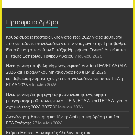
Πρόσφατα Άρθρα
Καθορισμός εξεταστέας ύλης για το έτος 2027 για τα μαθήματα
που εξετάζονται πανελλαδικά για την εισαγωγή στην Τριτοβάθμια
Εκπαίδευση αποφοίτων Γ΄ τάξης Ημερήσιου Γενικού Λυκείου και
Γ΄ τάξης Εσπερινού Γενικού Λυκείου
7 Ιουλίου 2026
Ηλεκτρονική υποβολή Μηχανογραφικού Δελτίου ΓΕΛ/ΕΠΑΛ (Μ.Δ)
2026 και Παράλληλου Μηχανογραφικού (Π.Μ.Δ) 2026
και Βεβαίωση Συμμετοχής για τις πανελλαδικές εξετάσεις ΓΕΛ ή
ΕΠΑΛ 2026
6 Ιουλίου 2026
Ηλεκτρονική Αίτηση εγγραφής, ανανέωσης εγγραφής ή
μετεγγραφής μαθητών/τριών σε ΓΕ.Λ., ΕΠΑ.Λ. και Π.ΕΠΑ.Λ., για το
σχολικό έτος 2026-2027
30 Ιουνίου 2026
Αναγέννηση, Επιστήμη και Τέχνη: Διαθεματική Δράση του 1ου
ΓΕΛ Σπάρτης
27 Ιουνίου 2026
Ετήσια Έκθεση Εσωτερικής Αξιολόγησης του