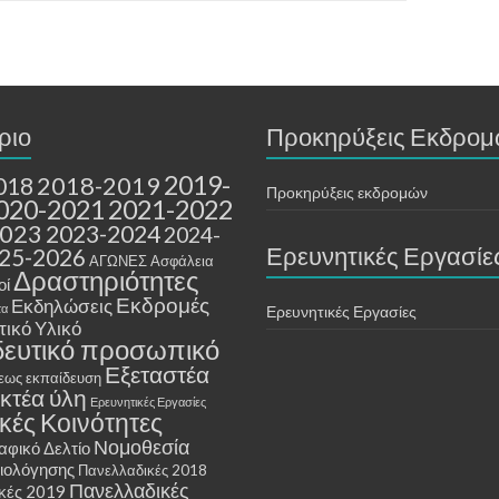
ριο
Προκηρύξεις Εκδρο
2019-
2018-2019
018
Προκηρύξεις εκδρομών
020-2021
2021-2022
2023
2023-2024
2024-
Ερευνητικές Εργασίε
25-2026
ΑΓΩΝΕΣ
Ασφάλεια
Δραστηριότητες
οί
Εκδρομές
Εκδηλώσεις
τα
Ερευνητικές Εργασίες
ικό Υλικό
δευτικό προσωπικό
Εξεταστέα
εως εκπαίδευση
ακτέα ύλη
Ερευνητικές Εργασίες
κές Κοινότητες
Νομοθεσία
φικό Δελτίο
ξιολόγησης
Πανελλαδικές 2018
Πανελλαδικές
κές 2019