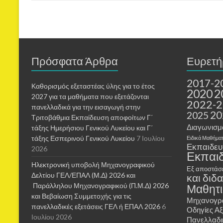
Πρόσφατα Άρθρα
Ευρετή
2017-2
Καθορισμός εξεταστέας ύλης για το έτος
2020
2
2027 για τα μαθήματα που εξετάζονται
2022-
πανελλαδικά για την εισαγωγή στην
20
2025
Τριτοβάθμια Εκπαίδευση αποφοίτων Γ΄
Διαγωνισμ
τάξης Ημερήσιου Γενικού Λυκείου και Γ΄
τάξης Εσπερινού Γενικού Λυκείου
7 Ιουλίου
Ειδικά Μαθήμα
Εκπαιδευτ
2026
Εκπαι
Ηλεκτρονική υποβολή Μηχανογραφικού
Εξ αποστάσ
Δελτίου ΓΕΛ/ΕΠΑΛ (Μ.Δ) 2026 και
και διδ
Παράλληλου Μηχανογραφικού (Π.Μ.Δ) 2026
Μαθητι
και Βεβαίωση Συμμετοχής για τις
Μηχανογρα
πανελλαδικές εξετάσεις ΓΕΛ ή ΕΠΑΛ 2026
6
Οδηγίες Α
Ιουλίου 2026
Πανελλαδι