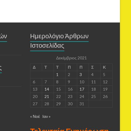
μών
Ημερολόγιο Άρθρων
Ιστοσελίδας
Δεκέμβριος 2021
ς
Δ
Τ
Τ
Π
Π
Σ
Κ
1
2
3
4
5
6
7
8
9
10
11
12
13
14
15
16
17
18
19
20
21
22
23
24
25
26
27
28
29
30
31
« Νοέ
Ιαν »
Τελευταία Ενημέρωση