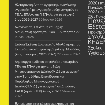
2020
Παν
Ηλεκτρονική Αίτηση εγγραφής, ανανέωσης
Πανελλαδ
εγγραφής ή μετεγγραφής μαθητών/τριών σε
2023
Παν
ΓΕ.Λ., ΕΠΑ.Λ. και Π.ΕΠΑ.Λ., για το σχολικό
2025
Πανελ
Πανε
έτος 2026-2027
30 Ιουνίου 2026
Εξετά
Αναγέννηση, Επιστήμη και Τέχνη:
Προκηρύ
Διαθεματική Δράση του 1ου ΓΕΛ Σπάρτης
27
ΣΥΛΛ
Ιουνίου 2026
ΚΗΔΕ
Ετήσια Έκθεση Εσωτερικής Αξιολόγησης του
Σχολές
ΕκπαιδευτικούΈργου της Σχολικής Μονάδας
Υγεία
Ωρ
(έτος αναφοράς: 2025-2026)
22 Ιουνίου 2026
Δημιουργία κωδικού ασφαλείας υποψηφίων
ΓΕΛ και ΕΠΑΛ για την υποβολή
Μηχανογραφικού Δελτίου(Μ.Δ.) για εισαγωγή
στην Τριτοβάθμια Εκπαίδευση και
Παράλληλου Μηχανογραφικού
Δελτίου(Π.Μ.Δ.) για εισαγωγή σε Δημόσιες
ΣΑΕΚ (πρώην ΙΕΚ) έτους 2026
16 Ιουνίου
2026
Ενημέρωση σχετικά με συμπληρωματική