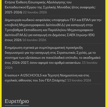
Ετήσια Έκθεση Εσωτερικής Αξιολόγησης του
ΕκπαιδευτικούΈργου της Σχολικής Μονάδας (έτος αναφοράς:
2025-2026)
22 Ιουνίου 2026
Δημιουργία κωδικού ασφαλείας υποψηφίων ΓΕΛ και ΕΠΑΛ για την
υποβολή Μηχανογραφικού Δελτίου(Μ.Δ.) για εισαγωγή στην
Τριτοβάθμια Εκπαίδευση και Παράλληλου Μηχανογραφικού
Δελτίου(Π.Μ.Δ.) για εισαγωγή σε Δημόσιες ΣΑΕΚ (πρώην ΙΕΚ)
έτους 2026
16 Ιουνίου 2026
Ενημέρωση σχετικά με συμπληρωματική προκήρυξη
διαγωνισμού για την εισαγωγή στις Στρατιωτικές Σχολές, με το
σύστημα των εξετάσεων σε πανελλαδικό επίπεδο, το ακαδημαϊκό
έτος 2026-2027, όσον αφορά τον αριθμό εισακτέων.
15 Ιουνίου
2026
Erasmus+ AI2SCHOOLS και Τεχνητή Νοημοσύνη και στις
σχολικές αίθουσες τoυ 1ου ΓΕΛ Σπάρτης!
13 Ιουνίου 2026
Ευρετήριο