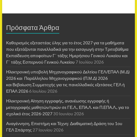
Πρόσφατα Άρθρα
Καθορισμός εξεταστέας ύλης για το έτος 2027 για τα μαθήματα
που εξετάζονται πανελλαδικά για την εισαγωγή στην Τριτοβάθμια
Εκπαίδευση αποφοίτων Γ΄ τάξης Ημερήσιου Γενικού Λυκείου και
Γ΄ τάξης Εσπερινού Γενικού Λυκείου
7 Ιουλίου 2026
Ηλεκτρονική υποβολή Μηχανογραφικού Δελτίου ΓΕΛ/ΕΠΑΛ (Μ.Δ)
2026 και Παράλληλου Μηχανογραφικού (Π.Μ.Δ) 2026
και Βεβαίωση Συμμετοχής για τις πανελλαδικές εξετάσεις ΓΕΛ ή
ΕΠΑΛ 2026
6 Ιουλίου 2026
Ηλεκτρονική Αίτηση εγγραφής, ανανέωσης εγγραφής ή
μετεγγραφής μαθητών/τριών σε ΓΕ.Λ., ΕΠΑ.Λ. και Π.ΕΠΑ.Λ., για το
σχολικό έτος 2026-2027
30 Ιουνίου 2026
Αναγέννηση, Επιστήμη και Τέχνη: Διαθεματική Δράση του 1ου
ΓΕΛ Σπάρτης
27 Ιουνίου 2026