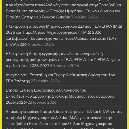
που εξετάζονται πανελλαδικά για την εισαγωγή στην Τριτοβάθμια
Εκπαίδευση αποφοίτων Γ΄ τάξης Ημερήσιου Γενικού Λυκείου και
Γ΄ τάξης Εσπερινού Γενικού Λυκείου
7 Ιουλίου 2026
Ηλεκτρονική υποβολή Μηχανογραφικού Δελτίου ΓΕΛ/ΕΠΑΛ (Μ.Δ)
2026 και Παράλληλου Μηχανογραφικού (Π.Μ.Δ) 2026
και Βεβαίωση Συμμετοχής για τις πανελλαδικές εξετάσεις ΓΕΛ ή
ΕΠΑΛ 2026
6 Ιουλίου 2026
Ηλεκτρονική Αίτηση εγγραφής, ανανέωσης εγγραφής ή
μετεγγραφής μαθητών/τριών σε ΓΕ.Λ., ΕΠΑ.Λ. και Π.ΕΠΑ.Λ., για το
σχολικό έτος 2026-2027
30 Ιουνίου 2026
Αναγέννηση, Επιστήμη και Τέχνη: Διαθεματική Δράση του 1ου
ΓΕΛ Σπάρτης
27 Ιουνίου 2026
Ετήσια Έκθεση Εσωτερικής Αξιολόγησης του
ΕκπαιδευτικούΈργου της Σχολικής Μονάδας (έτος αναφοράς:
2025-2026)
22 Ιουνίου 2026
Δημιουργία κωδικού ασφαλείας υποψηφίων ΓΕΛ και ΕΠΑΛ για την
υποβολή Μηχανογραφικού Δελτίου(Μ.Δ.) για εισαγωγή στην
Τριτοβάθμια Εκπαίδευση και Παράλληλου Μηχανογραφικού