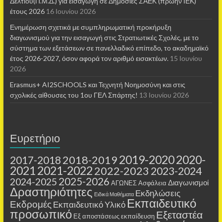
Δελτίου(Π.Μ.Δ.) για εισαγωγή σε Δημόσιες ΣΑΕΚ (πρώην ΙΕΚ)
έτους 2026
16 Ιουνίου 2026
Ενημέρωση σχετικά με συμπληρωματική προκήρυξη
διαγωνισμού για την εισαγωγή στις Στρατιωτικές Σχολές, με το
σύστημα των εξετάσεων σε πανελλαδικό επίπεδο, το ακαδημαϊκό
έτος 2026-2027, όσον αφορά τον αριθμό εισακτέων.
15 Ιουνίου
2026
Erasmus+ AI2SCHOOLS και Τεχνητή Νοημοσύνη και στις
σχολικές αίθουσες τoυ 1ου ΓΕΛ Σπάρτης!
13 Ιουνίου 2026
Ευρετήριο
2019-2020
2020-
2018-2019
2017-2018
2021
2021-2022
2022-2023
2023-2024
2025-2026
2024-2025
Διαγωνισμοί
ΑΓΩΝΕΣ
Ασφάλεια
Δραστηριότητες
Εκδηλώσεις
Ειδικά Μαθήματα
Εκπαιδευτικό
Εκδρομές
Εκπαιδευτικό Υλικό
προσωπικό
Εξεταστέα
Εξ αποστάσεως εκπαίδευση