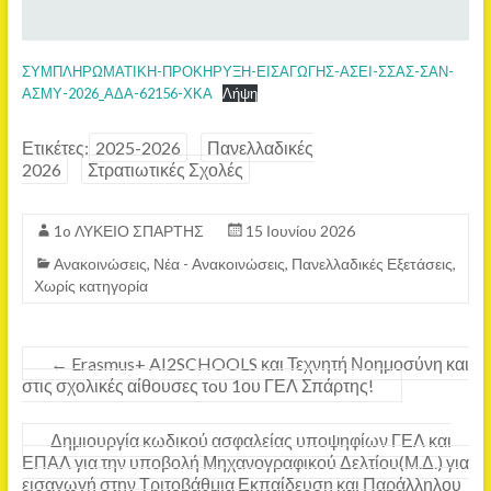
ΣΥΜΠΛΗΡΩΜΑΤΙΚΗ-ΠΡΟΚΗΡΥΞΗ-ΕΙΣΑΓΩΓΗΣ-ΑΣΕΙ-ΣΣΑΣ-ΣΑΝ-
ΑΣΜΥ-2026_ΑΔΑ-62156-ΧΚΑ
Λήψη
Ετικέτες:
2025-2026
Πανελλαδικές
2026
Στρατιωτικές Σχολές
1o ΛΥΚΕΙΟ ΣΠΑΡΤΗΣ
15 Ιουνίου 2026
Ανακοινώσεις
,
Νέα - Ανακοινώσεις
,
Πανελλαδικές Εξετάσεις
,
Χωρίς κατηγορία
←
Erasmus+ AI2SCHOOLS και Τεχνητή Νοημοσύνη και
στις σχολικές αίθουσες τoυ 1ου ΓΕΛ Σπάρτης!
Δημιουργία κωδικού ασφαλείας υποψηφίων ΓΕΛ και
ΕΠΑΛ για την υποβολή Μηχανογραφικού Δελτίου(Μ.Δ.) για
εισαγωγή στην Τριτοβάθμια Εκπαίδευση και Παράλληλου