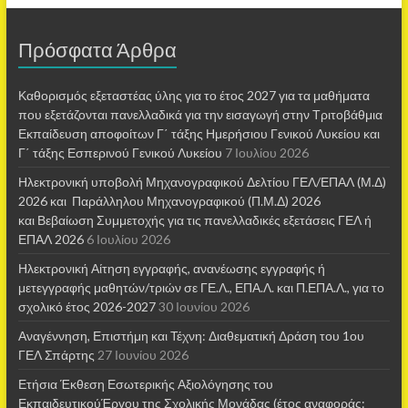
Πρόσφατα Άρθρα
Καθορισμός εξεταστέας ύλης για το έτος 2027 για τα μαθήματα
που εξετάζονται πανελλαδικά για την εισαγωγή στην Τριτοβάθμια
Εκπαίδευση αποφοίτων Γ΄ τάξης Ημερήσιου Γενικού Λυκείου και
Γ΄ τάξης Εσπερινού Γενικού Λυκείου
7 Ιουλίου 2026
Ηλεκτρονική υποβολή Μηχανογραφικού Δελτίου ΓΕΛ/ΕΠΑΛ (Μ.Δ)
2026 και Παράλληλου Μηχανογραφικού (Π.Μ.Δ) 2026
και Βεβαίωση Συμμετοχής για τις πανελλαδικές εξετάσεις ΓΕΛ ή
ΕΠΑΛ 2026
6 Ιουλίου 2026
Ηλεκτρονική Αίτηση εγγραφής, ανανέωσης εγγραφής ή
μετεγγραφής μαθητών/τριών σε ΓΕ.Λ., ΕΠΑ.Λ. και Π.ΕΠΑ.Λ., για το
σχολικό έτος 2026-2027
30 Ιουνίου 2026
Αναγέννηση, Επιστήμη και Τέχνη: Διαθεματική Δράση του 1ου
ΓΕΛ Σπάρτης
27 Ιουνίου 2026
Ετήσια Έκθεση Εσωτερικής Αξιολόγησης του
ΕκπαιδευτικούΈργου της Σχολικής Μονάδας (έτος αναφοράς: