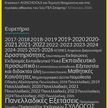
Erasmus+ AI2SCHOOLS και Τεχνητή Νοημοσύνη και στις
σχολικές αίθουσες τoυ 1ου ΓΕΛ Σπάρτης!
13 Ιουνίου 2026
Ευρετήριο
2019-2020
2020-
2018-2019
2017-2018
2021
2021-2022
2022-2023
2023-2024
2025-2026
2024-2025
Διαγωνισμοί
ΑΓΩΝΕΣ
Ασφάλεια
Δραστηριότητες
Εκδηλώσεις
Ειδικά Μαθήματα
Εκπαιδευτικό
Εκδρομές
Εκπαιδευτικό Υλικό
προσωπικό
Εξεταστέα
Εξ αποστάσεως εκπαίδευση
Μαθητικές
και διδακτέα ύλη
Ερευνητικές Εργασίες
Κοινότητες
Νομοθεσία
Μηχανογραφικό Δελτίο
Οδηγίες Αξιολόγησης
Πανελλαδικές 2019
Πανελλαδικές 2018
Πανελλαδικές 2020
Πανελλαδικές 2021
Πανελλαδικές 2022
Πανελλαδικές 2023
Πανελλαδικές
2024
Πανελλαδικές 2025
Πανελλαδικές 2026
Πανελλαδικές Εξετάσεις
Προγράμματα
ΣΥΛΛΟΓΟΣ
Προκηρύξεις Εκδρομών
Σπουδών