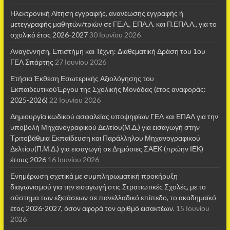
Ηλεκτρονική Αίτηση εγγραφής, ανανέωσης εγγραφής ή
μετεγγραφής μαθητών/τριών σε ΓΕ.Λ., ΕΠΑ.Λ. και Π.ΕΠΑ.Λ., για το
σχολικό έτος 2026-2027
30 Ιουνίου 2026
Αναγέννηση, Επιστήμη και Τέχνη: Διαθεματική Δράση του 1ου
ΓΕΛ Σπάρτης
27 Ιουνίου 2026
Ετήσια Έκθεση Εσωτερικής Αξιολόγησης του
ΕκπαιδευτικούΈργου της Σχολικής Μονάδας (έτος αναφοράς:
2025-2026)
22 Ιουνίου 2026
Δημιουργία κωδικού ασφαλείας υποψηφίων ΓΕΛ και ΕΠΑΛ για την
υποβολή Μηχανογραφικού Δελτίου(Μ.Δ.) για εισαγωγή στην
Τριτοβάθμια Εκπαίδευση και Παράλληλου Μηχανογραφικού
Δελτίου(Π.Μ.Δ.) για εισαγωγή σε Δημόσιες ΣΑΕΚ (πρώην ΙΕΚ)
έτους 2026
16 Ιουνίου 2026
Ενημέρωση σχετικά με συμπληρωματική προκήρυξη
διαγωνισμού για την εισαγωγή στις Στρατιωτικές Σχολές, με το
σύστημα των εξετάσεων σε πανελλαδικό επίπεδο, το ακαδημαϊκό
έτος 2026-2027, όσον αφορά τον αριθμό εισακτέων.
15 Ιουνίου
2026