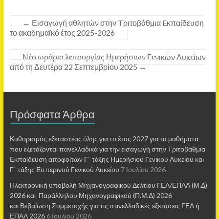
←
Εισαγωγή αθλητών στην Tριτοβάθμια Eκπαίδευση
το ακαδημαϊκό έτος 2025-2026
Νέο ωράριο λειτουργίας Ημερήσιων Γενικών Λυκείων
από τη Δευτέρα 22 Σεπτεμβρίου 2025
→
Πρόσφατα Άρθρα
Καθορισμός εξεταστέας ύλης για το έτος 2027 για τα μαθήματα
που εξετάζονται πανελλαδικά για την εισαγωγή στην Τριτοβάθμια
Εκπαίδευση αποφοίτων Γ΄ τάξης Ημερήσιου Γενικού Λυκείου και
Γ΄ τάξης Εσπερινού Γενικού Λυκείου
7 Ιουλίου 2026
Ηλεκτρονική υποβολή Μηχανογραφικού Δελτίου ΓΕΛ/ΕΠΑΛ (Μ.Δ)
2026 και Παράλληλου Μηχανογραφικού (Π.Μ.Δ) 2026
και Βεβαίωση Συμμετοχής για τις πανελλαδικές εξετάσεις ΓΕΛ ή
ΕΠΑΛ 2026
6 Ιουλίου 2026