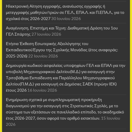
Ηλεκτρονική Αίτηση εγγραφής, ανανέωσης εγγραφής ή
μετεγγραφής μαθητών/τριών σε ΓΕ.Λ., ΕΠΑ.Λ. και Π.ΕΠΑ.Λ., για το
σχολικό έτος 2026-2027
30 Ιουνίου 2026
Αναγέννηση, Επιστήμη και Τέχνη: Διαθεματική Δράση του 1ου
ΓΕΛ Σπάρτης
27 Ιουνίου 2026
Ετήσια Έκθεση Εσωτερικής Αξιολόγησης του
ΕκπαιδευτικούΈργου της Σχολικής Μονάδας (έτος αναφοράς:
2025-2026)
22 Ιουνίου 2026
Δημιουργία κωδικού ασφαλείας υποψηφίων ΓΕΛ και ΕΠΑΛ για την
υποβολή Μηχανογραφικού Δελτίου(Μ.Δ.) για εισαγωγή στην
Τριτοβάθμια Εκπαίδευση και Παράλληλου Μηχανογραφικού
Δελτίου(Π.Μ.Δ.) για εισαγωγή σε Δημόσιες ΣΑΕΚ (πρώην ΙΕΚ)
έτους 2026
16 Ιουνίου 2026
Ενημέρωση σχετικά με συμπληρωματική προκήρυξη
διαγωνισμού για την εισαγωγή στις Στρατιωτικές Σχολές, με το
σύστημα των εξετάσεων σε πανελλαδικό επίπεδο, το ακαδημαϊκό
έτος 2026-2027, όσον αφορά τον αριθμό εισακτέων.
15 Ιουνίου
2026