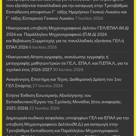
που εξετάζονται πανελλαδικά για την εισαγωγή στην Τριτοβάθμια
Εκπαίδευση αποφοίτων Γ΄ τάξης Ημερήσιου Γενικού Λυκείου και
Γ΄ τάξης Εσπερινού Γενικού Λυκείου
7 Ιουλίου 2026
Ηλεκτρονική υποβολή Μηχανογραφικού Δελτίου ΓΕΛ/ΕΠΑΛ (Μ.Δ)
2026 και Παράλληλου Μηχανογραφικού (Π.Μ.Δ) 2026
και Βεβαίωση Συμμετοχής για τις πανελλαδικές εξετάσεις ΓΕΛ ή
ΕΠΑΛ 2026
6 Ιουλίου 2026
Ηλεκτρονική Αίτηση εγγραφής, ανανέωσης εγγραφής ή
μετεγγραφής μαθητών/τριών σε ΓΕ.Λ., ΕΠΑ.Λ. και Π.ΕΠΑ.Λ., για το
σχολικό έτος 2026-2027
30 Ιουνίου 2026
Αναγέννηση, Επιστήμη και Τέχνη: Διαθεματική Δράση του 1ου
ΓΕΛ Σπάρτης
27 Ιουνίου 2026
Ετήσια Έκθεση Εσωτερικής Αξιολόγησης του
ΕκπαιδευτικούΈργου της Σχολικής Μονάδας (έτος αναφοράς:
2025-2026)
22 Ιουνίου 2026
Δημιουργία κωδικού ασφαλείας υποψηφίων ΓΕΛ και ΕΠΑΛ για την
υποβολή Μηχανογραφικού Δελτίου(Μ.Δ.) για εισαγωγή στην
Τριτοβάθμια Εκπαίδευση και Παράλληλου Μηχανογραφικού