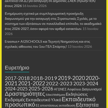
Δελτίου(Π.Μ.Δ.) για εισαγωγή σε Δημόσιες ΣΑΕΚ (πρώην ΙΕΚ)
έτους 2026
16 Ιουνίου 2026
Ενημέρωση σχετικά με συμπληρωματική προκήρυξη
διαγωνισμού για την εισαγωγή στις Στρατιωτικές Σχολές, με το
σύστημα των εξετάσεων σε πανελλαδικό επίπεδο, το ακαδημαϊκό
έτος 2026-2027, όσον αφορά τον αριθμό εισακτέων.
15 Ιουνίου
2026
Erasmus+ AI2SCHOOLS και Τεχνητή Νοημοσύνη και στις
σχολικές αίθουσες τoυ 1ου ΓΕΛ Σπάρτης!
13 Ιουνίου 2026
Ευρετήριο
2019-2020
2020-
2018-2019
2017-2018
2021
2021-2022
2022-2023
2023-2024
2025-2026
2024-2025
Διαγωνισμοί
ΑΓΩΝΕΣ
Ασφάλεια
Δραστηριότητες
Εκδηλώσεις
Ειδικά Μαθήματα
Εκπαιδευτικό
Εκδρομές
Εκπαιδευτικό Υλικό
προσωπικό
Εξεταστέα
Εξ αποστάσεως εκπαίδευση