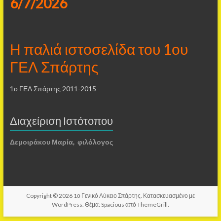
6/7/2026
Η παλιά ιστοσελίδα του 1ου
ΓΕΛ Σπάρτης
1ο ΓΕΛ Σπάρτης 2011-2015
Διαχείριση Ιστότοπου
Δεμοιράκου Μαρία, φιλόλογος
Copyright © 2026
1ο Γενικό Λύκειο Σπάρτης
. Κατασκευασμένο με
WordPress
. Θέμα: Spacious από
ThemeGrill
.