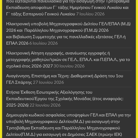
που εξετάζονται πανελλαδικά για την εισαγωγή στην Τριτοβάθμια
Εκπαίδευση αποφοίτων Γ΄ τάξης Ημερήσιου Γενικού Λυκείου και
Γ΄ τάξης Εσπερινού Γενικού Λυκείου
7 Ιουλίου 2026
Ηλεκτρονική υποβολή Μηχανογραφικού Δελτίου ΓΕΛ/ΕΠΑΛ (Μ.Δ)
2026 και Παράλληλου Μηχανογραφικού (Π.Μ.Δ) 2026
και Βεβαίωση Συμμετοχής για τις πανελλαδικές εξετάσεις ΓΕΛ ή
ΕΠΑΛ 2026
6 Ιουλίου 2026
Ηλεκτρονική Αίτηση εγγραφής, ανανέωσης εγγραφής ή
μετεγγραφής μαθητών/τριών σε ΓΕ.Λ., ΕΠΑ.Λ. και Π.ΕΠΑ.Λ., για το
σχολικό έτος 2026-2027
30 Ιουνίου 2026
Αναγέννηση, Επιστήμη και Τέχνη: Διαθεματική Δράση του 1ου
ΓΕΛ Σπάρτης
27 Ιουνίου 2026
Ετήσια Έκθεση Εσωτερικής Αξιολόγησης του
ΕκπαιδευτικούΈργου της Σχολικής Μονάδας (έτος αναφοράς:
2025-2026)
22 Ιουνίου 2026
Δημιουργία κωδικού ασφαλείας υποψηφίων ΓΕΛ και ΕΠΑΛ για την
υποβολή Μηχανογραφικού Δελτίου(Μ.Δ.) για εισαγωγή στην
Τριτοβάθμια Εκπαίδευση και Παράλληλου Μηχανογραφικού
Δελτίου(Π.Μ.Δ.) για εισαγωγή σε Δημόσιες ΣΑΕΚ (πρώην ΙΕΚ)