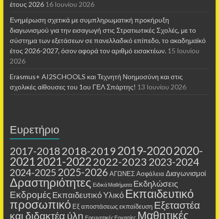
έτους 2026
16 Ιουνίου 2026
Ενημέρωση σχετικά με συμπληρωματική προκήρυξη
διαγωνισμού για την εισαγωγή στις Στρατιωτικές Σχολές, με το
σύστημα των εξετάσεων σε πανελλαδικό επίπεδο, το ακαδημαϊκό
έτος 2026-2027, όσον αφορά τον αριθμό εισακτέων.
15 Ιουνίου
2026
Erasmus+ AI2SCHOOLS και Τεχνητή Νοημοσύνη και στις
σχολικές αίθουσες τoυ 1ου ΓΕΛ Σπάρτης!
13 Ιουνίου 2026
Ευρετήριο
2019-2020
2020-
2018-2019
2017-2018
2021
2021-2022
2022-2023
2023-2024
2025-2026
2024-2025
Διαγωνισμοί
ΑΓΩΝΕΣ
Ασφάλεια
Δραστηριότητες
Εκδηλώσεις
Ειδικά Μαθήματα
Εκπαιδευτικό
Εκδρομές
Εκπαιδευτικό Υλικό
προσωπικό
Εξεταστέα
Εξ αποστάσεως εκπαίδευση
Μαθητικές
και διδακτέα ύλη
Ερευνητικές Εργασίες