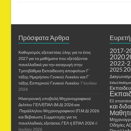
Πρόσφατα Άρθρα
Ευρετή
2017-2
Καθορισμός εξεταστέας ύλης για το έτος
2020
2
2027 για τα μαθήματα που εξετάζονται
2022-
πανελλαδικά για την εισαγωγή στην
20
2025
Τριτοβάθμια Εκπαίδευση αποφοίτων Γ΄
Διαγωνισμ
τάξης Ημερήσιου Γενικού Λυκείου και Γ΄
τάξης Εσπερινού Γενικού Λυκείου
7 Ιουλίου
Ειδικά Μαθήμα
Εκπαιδευτ
2026
Εκπαι
Ηλεκτρονική υποβολή Μηχανογραφικού
Εξ αποστάσ
Δελτίου ΓΕΛ/ΕΠΑΛ (Μ.Δ) 2026 και
και διδ
Παράλληλου Μηχανογραφικού (Π.Μ.Δ) 2026
Μαθητι
και Βεβαίωση Συμμετοχής για τις
Μηχανογρα
πανελλαδικές εξετάσεις ΓΕΛ ή ΕΠΑΛ 2026
6
Οδηγίες Α
Ιουλίου 2026
Πανελλαδι