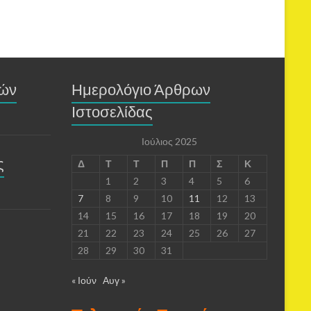
μών
Ημερολόγιο Άρθρων
Ιστοσελίδας
Ιούλιος 2025
ς
Δ
Τ
Τ
Π
Π
Σ
Κ
1
2
3
4
5
6
7
8
9
10
11
12
13
14
15
16
17
18
19
20
21
22
23
24
25
26
27
28
29
30
31
« Ιούν
Αυγ »