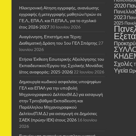
2020
Παν
Ηλεκτρονική Αίτηση εγγραφής, ανανέωσης
Πανελλαδ
εγγραφής ή μετεγγραφής μαθητών/τριών σε
2023
Παν
ΓΕ.Λ., ΕΠΑ.Λ. και Π.ΕΠΑ.Λ., για το σχολικό
2025
Πανελ
Πανε
έτος 2026-2027
30 Ιουνίου 2026
Εξετά
Αναγέννηση, Επιστήμη και Τέχνη:
Προκηρύ
Διαθεματική Δράση του 1ου ΓΕΛ Σπάρτης
27
ΣΥΛΛ
Ιουνίου 2026
ΚΗΔΕ
Ετήσια Έκθεση Εσωτερικής Αξιολόγησης του
Σχολές
ΕκπαιδευτικούΈργου της Σχολικής Μονάδας
Υγεία
Ωρ
(έτος αναφοράς: 2025-2026)
22 Ιουνίου 2026
Δημιουργία κωδικού ασφαλείας υποψηφίων
ΓΕΛ και ΕΠΑΛ για την υποβολή
Μηχανογραφικού Δελτίου(Μ.Δ.) για εισαγωγή
στην Τριτοβάθμια Εκπαίδευση και
Παράλληλου Μηχανογραφικού
Δελτίου(Π.Μ.Δ.) για εισαγωγή σε Δημόσιες
ΣΑΕΚ (πρώην ΙΕΚ) έτους 2026
16 Ιουνίου
2026
Ενημέρωση σχετικά με συμπληρωματική