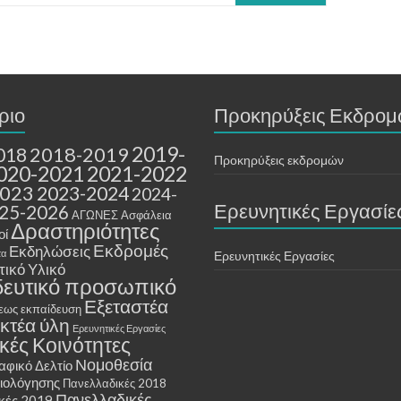
ριο
Προκηρύξεις Εκδρο
2019-
2018-2019
018
Προκηρύξεις εκδρομών
020-2021
2021-2022
2023
2023-2024
2024-
Ερευνητικές Εργασίε
25-2026
ΑΓΩΝΕΣ
Ασφάλεια
Δραστηριότητες
οί
Εκδρομές
Εκδηλώσεις
τα
Ερευνητικές Εργασίες
ικό Υλικό
δευτικό προσωπικό
Εξεταστέα
εως εκπαίδευση
ακτέα ύλη
Ερευνητικές Εργασίες
κές Κοινότητες
Νομοθεσία
φικό Δελτίο
ξιολόγησης
Πανελλαδικές 2018
Πανελλαδικές
κές 2019